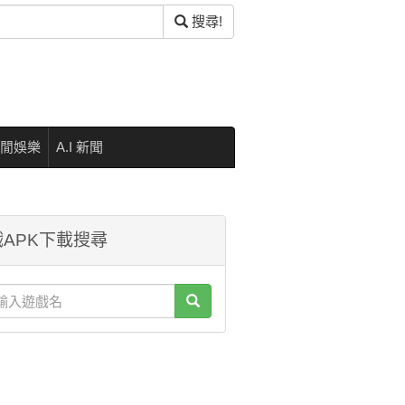
搜尋!
閒娛樂
A.I 新聞
APK下載搜尋