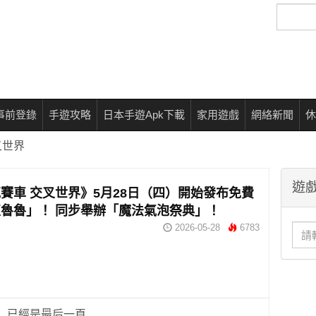
搜
尋
事前登錄
手遊攻略
日本手遊Apk下載
家用遊戲
網絡新聞
休
叉世界
遊戲
賽車 交叉世界》5月28日（四）開始發布免費
魯魯」！ 同步舉辦「魔法氣泡祭典」！
2026-05-28
6783
已經是最后一頁