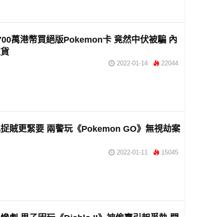
700萬港幣買絕版Pokemon卡 竟然中伏被騙 內
假貨
2022-01-14
22044
捉賊更緊要 兩警玩《Pokemon GO》無視劫案
2022-01-11
15045