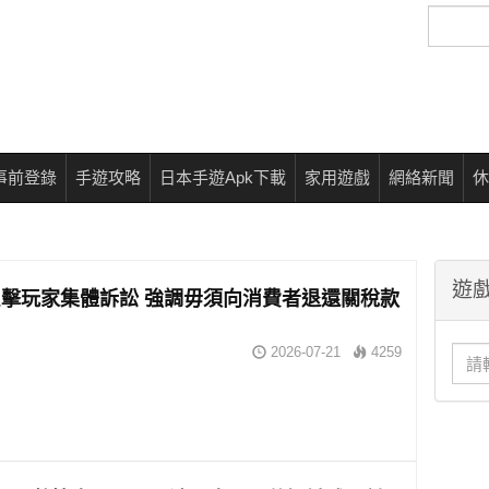
搜
尋
事前登錄
手遊攻略
日本手遊Apk下載
家用遊戲
網絡新聞
休
遊戲
擊玩家集體訴訟 強調毋須向消費者退還關稅款
2026-07-21
4259