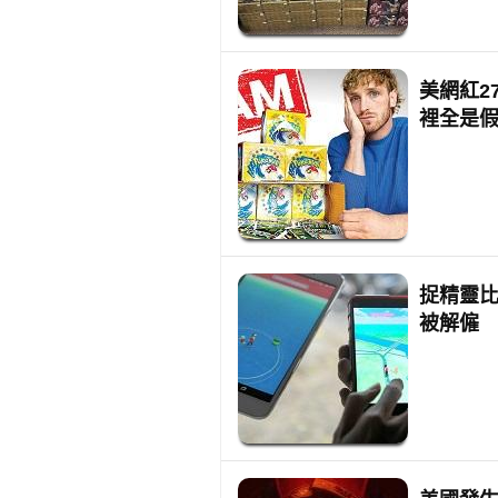
美網紅2
裡全是
捉精靈比
被解僱