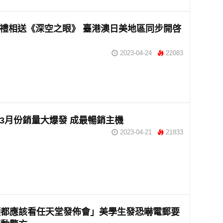
豪禮相送《深空之眼》 臺港澳日美地區同步開啓
2023-04-24
22083
國3月份銷量大爆發 成最暢銷主機
2023-04-21
21833
類都應該看任天堂發佈會」美學生發恐嚇電郵要