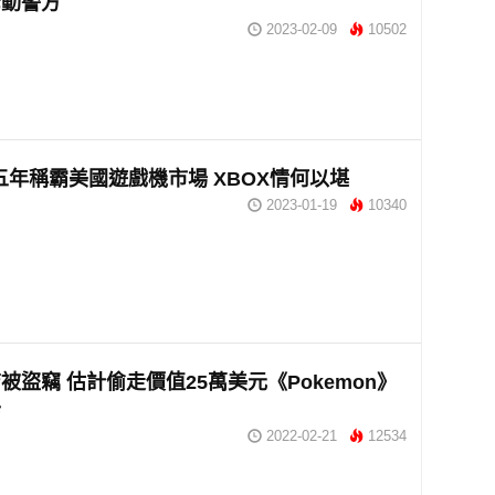
驚動警方
2023-02-09
10502
五年稱霸美國遊戲機市場 XBOX情何以堪
2023-01-19
10340
被盜竊 估計偷走價值25萬美元《Pokemon》
卡
2022-02-21
12534