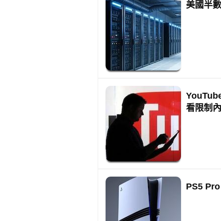
美國半數
YouTu
看限制
PS5 P