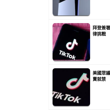
拜登簽署
律挑戰
美國眾議
賣就禁