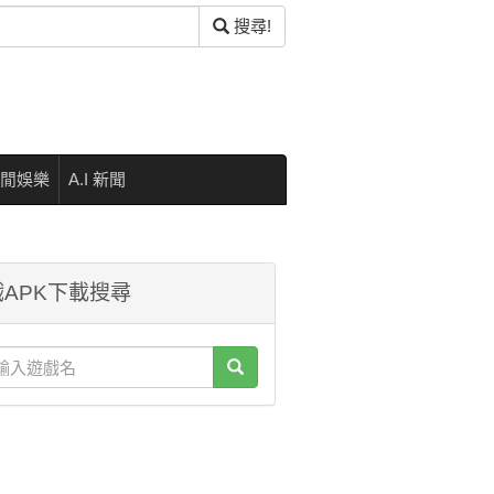
搜尋!
閒娛樂
A.I 新聞
APK下載搜尋