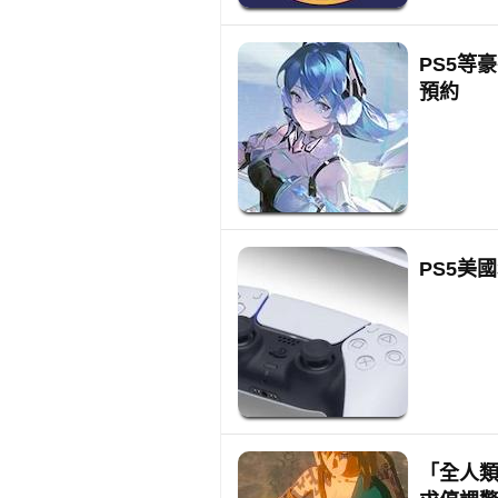
PS5等
預約
PS5美
「全人