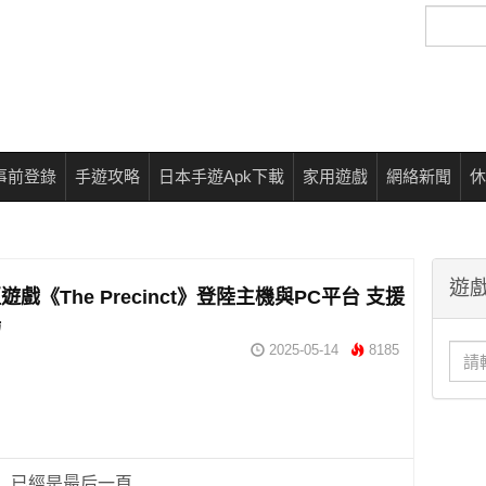
搜
尋
事前登錄
手遊攻略
日本手遊Apk下載
家用遊戲
網絡新聞
休
遊戲
戲《The Precinct》登陸主機與PC平台 支援
場
2025-05-14
8185
已經是最后一頁