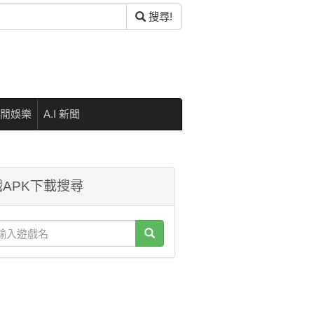
搜尋!
閒娛樂
A.I 新聞
APK下載搜尋