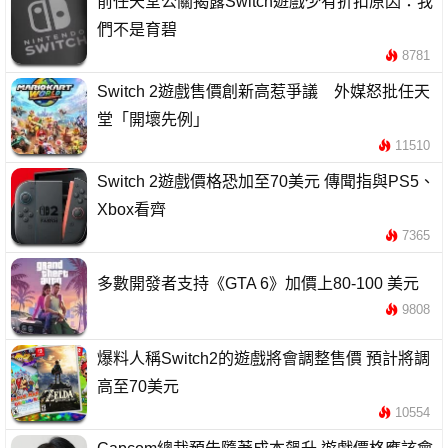
前任天堂公關揭露Switch遊戲少有折扣原因：我
們不是育碧
8781
Switch 2遊戲售價創新高惹爭議 外媒怒批任天
堂「開壞先例」
11510
Switch 2遊戲價格恐加至70美元 傳聞指與PS5、
Xbox看齊
7365
多數開發者支持《GTA 6》加價上80-100 美元
9808
爆料人稱Switch2的遊戲將會調整售價 預計將調
高至70美元
10554