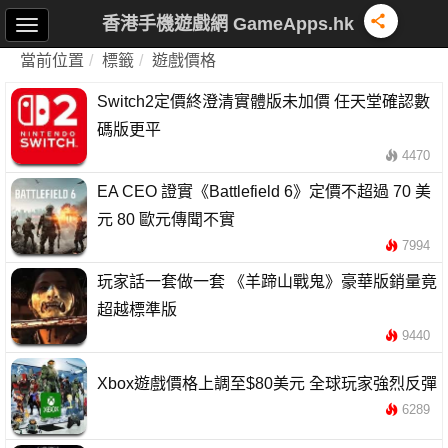
香港手機遊戲網 GameApps.hk
當前位置
標籤
遊戲價格
Switch2定價終澄清實體版未加價 任天堂確認數
碼版更平
4470
EA CEO 證實《Battlefield 6》定價不超過 70 美
元 80 歐元傳聞不實
7994
玩家話一套做一套 《羊蹄山戰鬼》豪華版銷量竟
超越標準版
9440
Xbox遊戲價格上調至$80美元 全球玩家強烈反彈
6289