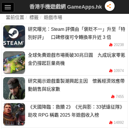
香港手機遊戲網 GameApps.hk
當前位置
標籤
遊戲市場
研究曝光：Steam 評價由「褒貶不一」升至「特
別好評」 口碑修復可令轉換率升近 3 倍
20238
全球免費遊戲市場衝破30兆日圓 九成玩家零氪
金仍撐起巨量商機
10974
研究揭示遊戲重製潮興起主因 懷舊經濟效應帶
動銷售與玩家數
7455
《天國降臨：救贖 2》《光與影：33號遠征隊》
助攻 RPG 稱霸 2025 年遊戲收入榜
14892