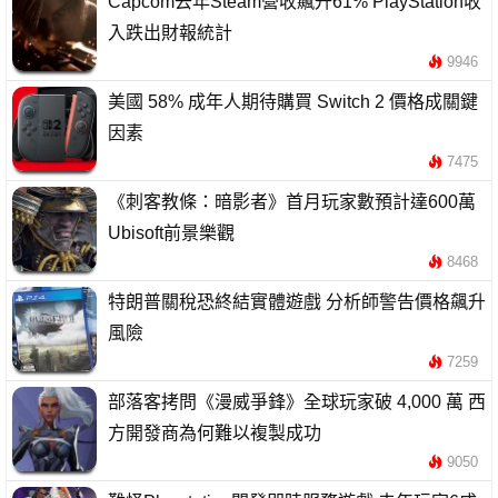
Capcom去年Steam營收飆升61% PlayStation收
入跌出財報統計
9946
美國 58% 成年人期待購買 Switch 2 價格成關鍵
因素
7475
《刺客教條：暗影者》首月玩家數預計達600萬
Ubisoft前景樂觀
8468
特朗普關稅恐終結實體遊戲 分析師警告價格飆升
風險
7259
部落客拷問《漫威爭鋒》全球玩家破 4,000 萬 西
方開發商為何難以複製成功
9050