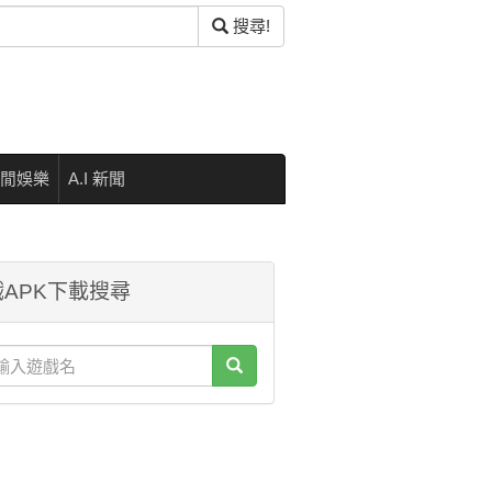
搜尋!
閒娛樂
A.I 新聞
APK下載搜尋