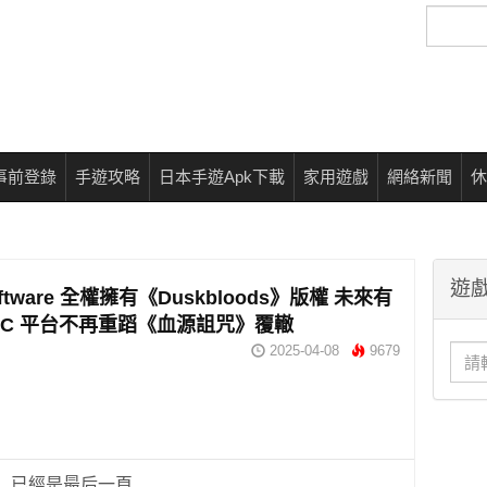
搜
尋
事前登錄
手遊攻略
日本手遊Apk下載
家用遊戲
網絡新聞
休
遊戲
oftware 全權擁有《Duskbloods》版權 未來有
PC 平台不再重蹈《血源詛咒》覆轍
2025-04-08
9679
已經是最后一頁