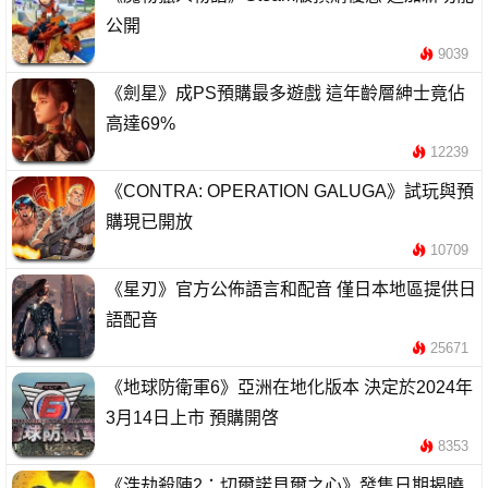
公開
9039
《劍星》成PS預購最多遊戲 這年齡層紳士竟佔
高達69%
12239
《CONTRA: OPERATION GALUGA》試玩與預
購現已開放
10709
《星刃》官方公佈語言和配音 僅日本地區提供日
語配音
25671
《地球防衛軍6》亞洲在地化版本 決定於2024年
3月14日上市 預購開啓
8353
《浩劫殺陣2：切爾諾貝爾之心》發售日期揭曉