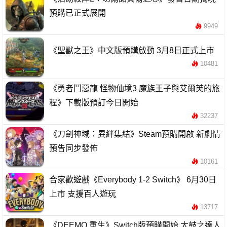
預購已正式展開
9949
《聖獸之王》中文版預購啟動 3月8日正式上市
10481
《勇者鬥惡龍 怪物仙境3 魔族王子與艾爾芙的旅
程》下載版預訂今日開始
32237
《刀劍神域：異絆集結》Steam預購開啟 新劇情
預告同步發佈
10161
合家歡遊戲《Everybody 1-2 Switch》 6月30日
上市 支援百人遊玩
13717
《DEEMO 重生》Switch版預購開始 太鼓之達人