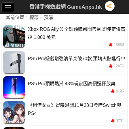
香港手機遊戲網 GameApps.hk
當前位置
標籤
預購
Xbox ROG Ally X 全球預購瞬間售罄 即使定價高
達 1,000 美元
13850
PS5 Pro遊戲增強清單突破70款 預購火熱進行中
12476
PS5 Pro預購熱潮 43%玩家因高價選擇放棄
8195
《租借女友》冒險遊戲11月28日登陸Switch與
PS4
9791