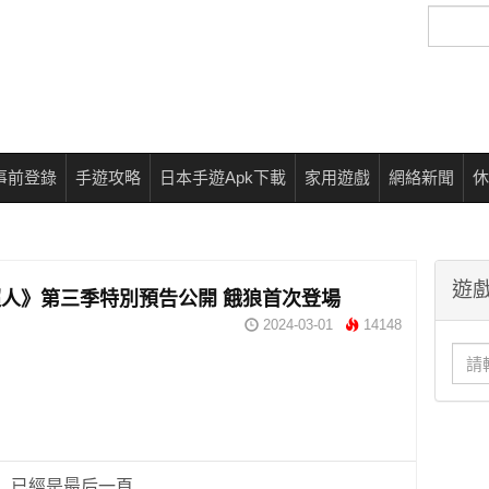
搜
尋
事前登錄
手遊攻略
日本手遊Apk下載
家用遊戲
網絡新聞
休
遊戲
人》第三季特別預告公開 餓狼首次登場
2024-03-01
14148
已經是最后一頁