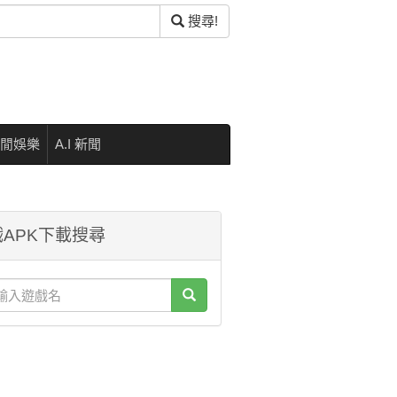
搜尋!
閒娛樂
A.I 新聞
APK下載搜尋