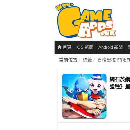
首頁
iOS 新聞
Android 新聞
當前位置
標籤
香格里拉·開拓
網石於網
強種》