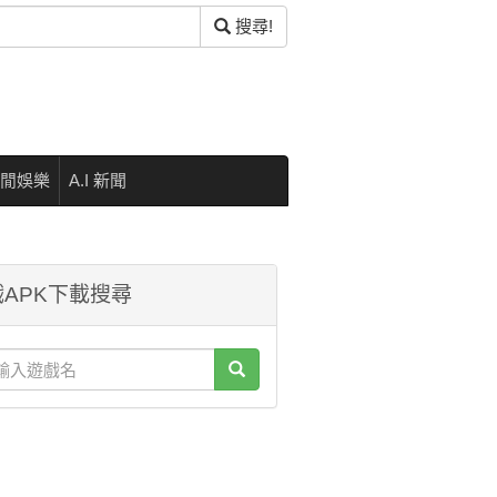
搜尋!
閒娛樂
A.I 新聞
APK下載搜尋