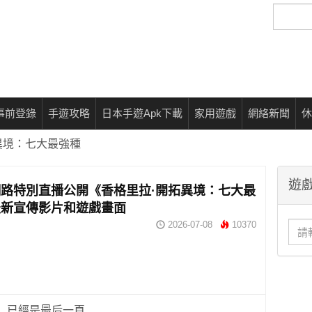
搜
尋
事前登錄
手遊攻略
日本手遊Apk下載
家用遊戲
網絡新聞
休
異境：七大最強種
遊戲
路特別直播公開《香格里拉·開拓異境：七大最
最新宣傳影片和遊戲畫面
2026-07-08
10370
已經是最后一頁