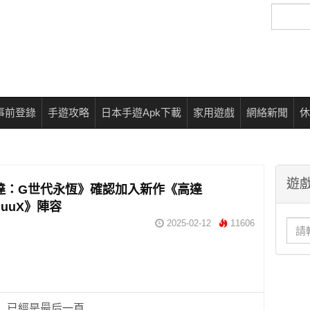
搜
尋
事前登錄
手遊攻略
日本手遊Apk下載
家用遊戲
網絡新聞
休
遊戲
達：G世代永恆》確認加入新作《高達
uuuX》陣容
2025-02-12
11606
已經是最后一頁