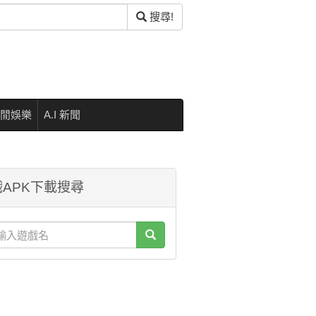
搜尋!
閒娛樂
A.I 新聞
APK下載搜尋