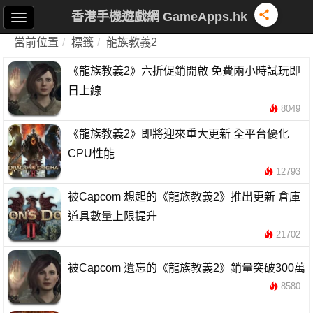
香港手機遊戲網 GameApps.hk
當前位置
標籤
龍族教義2
《龍族教義2》六折促銷開啟 免費兩小時試玩即
日上線
8049
《龍族教義2》即將迎來重大更新 全平台優化
CPU性能
12793
被Capcom 想起的《龍族教義2》推出更新 倉庫
道具數量上限提升
21702
被Capcom 遺忘的《龍族教義2》銷量突破300萬
8580