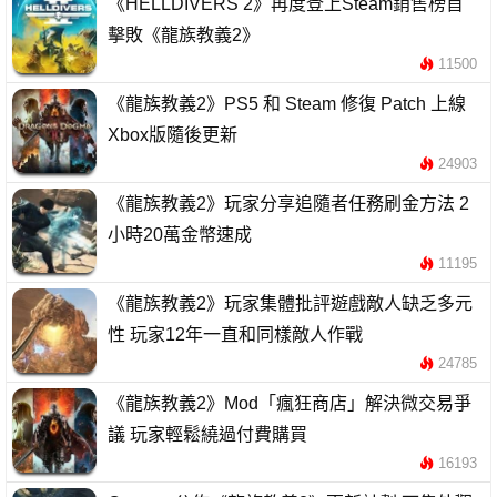
《HELLDIVERS 2》再度登上Steam銷售榜首
擊敗《龍族教義2》
11500
《龍族教義2》PS5 和 Steam 修復 Patch 上線
Xbox版隨後更新
24903
《龍族教義2》玩家分享追隨者任務刷金方法 2
小時20萬金幣速成
11195
《龍族教義2》玩家集體批評遊戲敵人缺乏多元
性 玩家12年一直和同樣敵人作戰
24785
《龍族教義2》Mod「瘋狂商店」解決微交易爭
議 玩家輕鬆繞過付費購買
16193