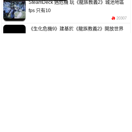
SteamDeck 遇危機 玩《龍族教義2》城池地區
fps 只有10
20307
《生化危機9》建基於《龍族教義2》開放世界
新戰略計畫揭秘
7706
《龍族教義2》微交易引爆玩家不滿 功能付費模
式遭批評
12405
外媒發現《龍族教義2》光線追蹤開不開似乎沒
分別
26425
《龍族教義2》上線Steam遇挫 玩家反應大多負
面評價
8771