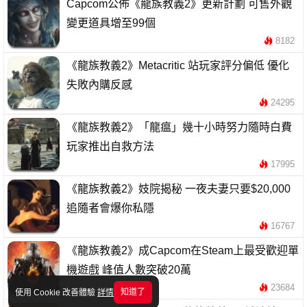
Capcom公佈《龍族教義2》更新計劃 可售外觀
變更道具增至99個
8182
《龍族教義2》Metacritic 站玩家評分偏低 優化
失敗內購反感
24295
《龍族教義2》「龍瘟」幾十小時努力隨時白費
玩家推出自救方法
17995
《龍族教義2》妓院揭秘 一夜夫妻只要$20,000
追隨者會爆你私隱
16767
《龍族教義2》成Capcom在Steam上最受歡迎單
機遊戲 峰值人數突破20萬
23684
知道了
使用 Cookie 改善體驗
詳情