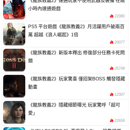
《龍族教義2》速通玩家不使用武器及裝備 在兩
小時內速通遊戲
22080
PS5 平台遊戲《龍族教義2》月活躍用戶破兩百
萬 超越《浪人崛起》1倍
20077
《龍族教義2》新版本釋出 修復部分任務卡死問
題
25748
《龍族教義2》玩家驚喜 僅招架BOSS 觸發隱藏
動畫
12007
《龍族教義2》隱藏細節曝光 玩家驚呼「超可
愛」
22658