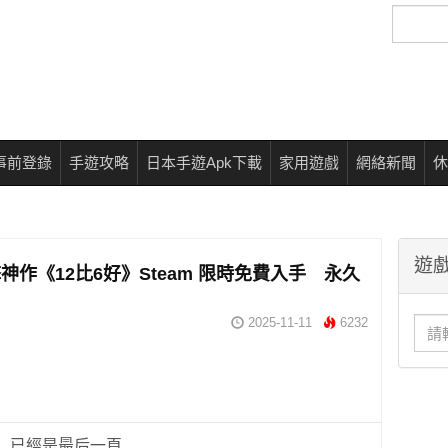
搜
尋
事前登錄
手遊攻略
日本手遊Apk下載
家用遊戲
網絡新聞
休
遊戲
神作《12比6好》Steam 限時免費入手 永久
戶
2025-11-11
6232
已經是最后一頁