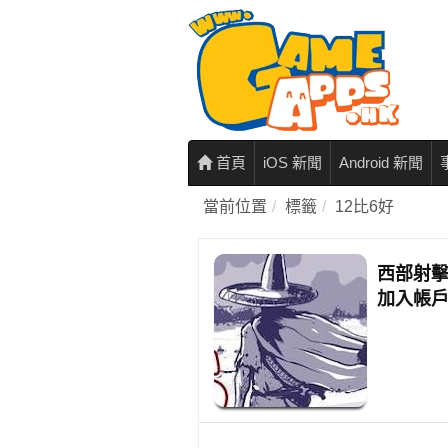
首頁
iOS 新聞
Android 新聞
當前位置
標籤
12比6好
西部射擊
加入帳