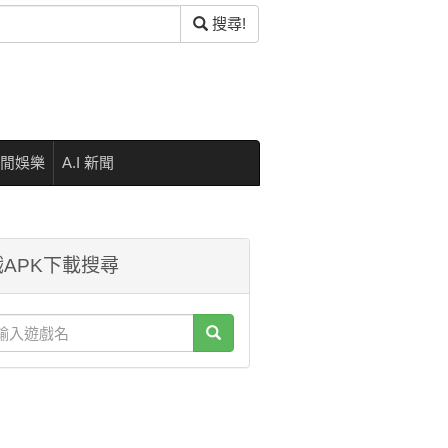
搜尋!
閒娛樂
A.I 新聞
APK下載搜尋