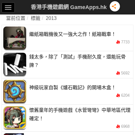
香港手機遊戲網 GameApps.hk
當前位置
標籤
2013
繼紙箱戰機後又一強大之作！紙箱戰車！
7733
錢太多，除了「測試」手機耐久度，還能玩骨
牌？
5692
神級玩家自製《爐石戰記》的開場木盒！
6204
懷舊童年的手機遊戲《水管彎彎》中華地區代理
確定！
6968