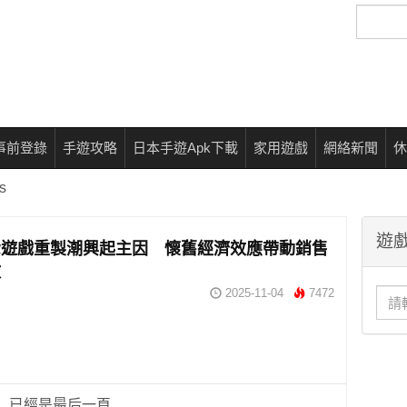
搜
尋
事前登錄
手遊攻略
日本手遊Apk下載
家用遊戲
網絡新聞
休
s
遊戲
示遊戲重製潮興起主因 懷舊經濟效應帶動銷售
數
2025-11-04
7472
已經是最后一頁