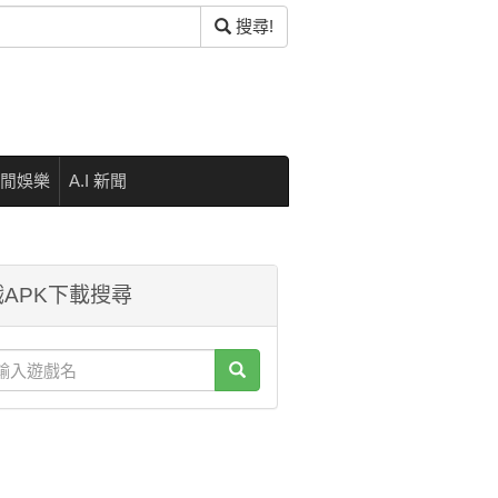
搜尋!
閒娛樂
A.I 新聞
APK下載搜尋