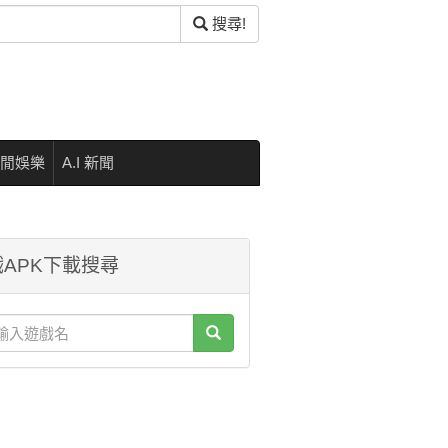
搜尋!
閒娛樂
A.I 新聞
APK下載搜尋