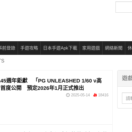
搜
尋
事前登錄
手遊攻略
日本手遊Apk下載
家用遊戲
網絡新聞
休
TS
遊戲
5週年鉅獻 「PG UNLEASHED 1/60 ν高
首度公開 預定2026年1月正式推出
2025-05-14
18416