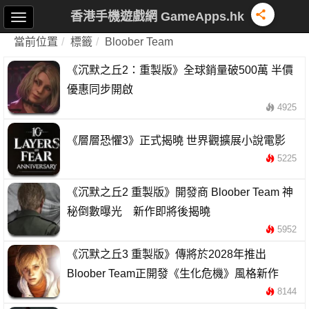
香港手機遊戲網 GameApps.hk
當前位置
標籤
Bloober Team
《沉默之丘2：重製版》全球銷量破500萬 半價
優惠同步開啟
4925
《層層恐懼3》正式揭曉 世界觀擴展小說電影
5225
《沉默之丘2 重製版》開發商 Bloober Team 神
秘倒數曝光 新作即將後揭曉
5952
《沉默之丘3 重製版》傳將於2028年推出
Bloober Team正開發《生化危機》風格新作
8144