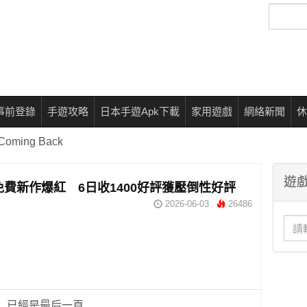
搜
尋
事前登錄
手遊攻略
日本手遊Apk下載
家用遊戲
網絡新聞
休
t Coming Back
遊戲
m 免費新作爆紅 6日收1400好評獲壓倒性好評
2026-06-03
26486
已經是最后一頁