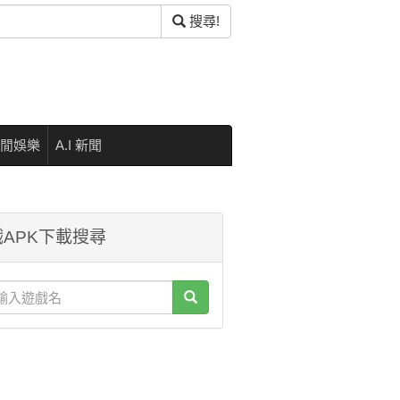
搜尋!
閒娛樂
A.I 新聞
APK下載搜尋