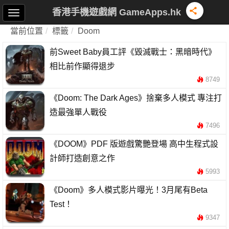
香港手機遊戲網 GameApps.hk
當前位置
標籤
Doom
前Sweet Baby員工評《毀滅戰士：黑暗時代》
相比前作顯得退步
8749
《Doom: The Dark Ages》捨棄多人模式 專注打
造最強單人戰役
7496
《DOOM》PDF 版遊戲驚艷登場 高中生程式設
計師打造創意之作
5993
《Doom》多人模式影片曝光！3月尾有Beta
Test！
9347