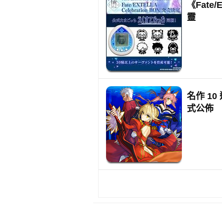
《Fate
靈
名作 10
式公佈