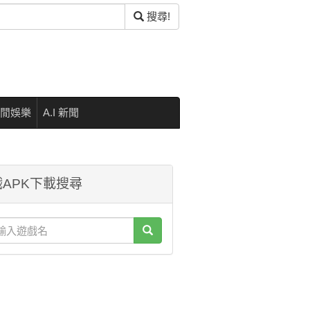
搜尋!
閒娛樂
A.I 新聞
APK下載搜尋