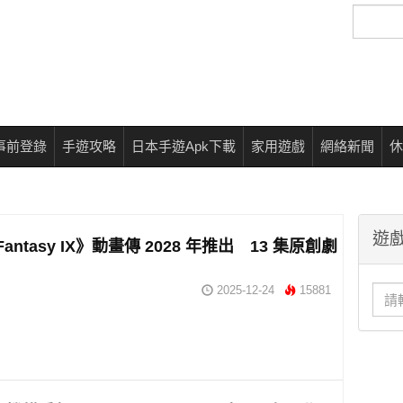
搜
尋
事前登錄
手遊攻略
日本手遊Apk下載
家用遊戲
網絡新聞
休
遊戲
 Fantasy IX》動畫傳 2028 年推出 13 集原創劇
2025-12-24
15881