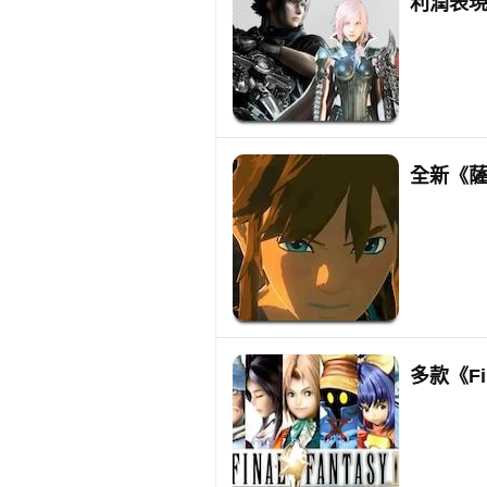
利潤表
全新《薩
多款《Fi