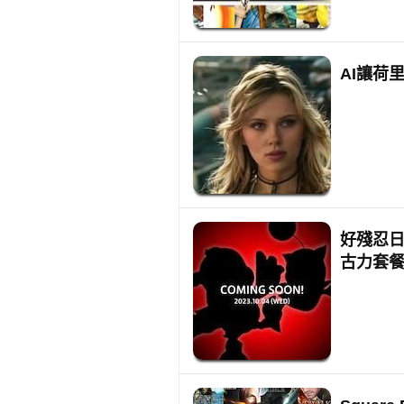
AI讓荷里
好殘忍日本
古力套