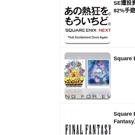
SE遭投資
82%手
Squar
Square
Fanta