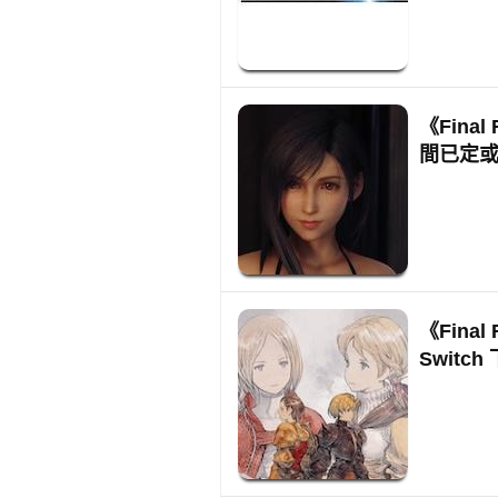
《Final
間已定
《Final
Swit