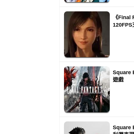
《Fina
120FP
Squar
遊戲
Squar