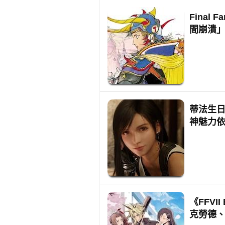
Final
間崩潰
蒂法生日快
神魅力
《FFVI
克勞德