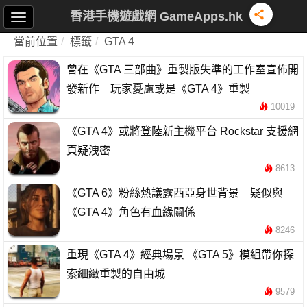
香港手機遊戲網 GameApps.hk
當前位置
標籤
GTA 4
曾在《GTA 三部曲》重製版失準的工作室宣佈開
發新作 玩家憂慮或是《GTA 4》重製
10019
《GTA 4》或將登陸新主機平台 Rockstar 支援網
頁疑洩密
8613
《GTA 6》粉絲熱議露西亞身世背景 疑似與
《GTA 4》角色有血緣關係
8246
重現《GTA 4》經典場景 《GTA 5》模組帶你探
索細緻重製的自由城
9579