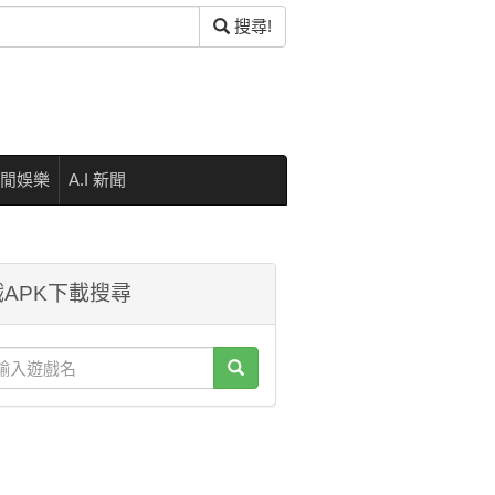
搜尋!
閒娛樂
A.I 新聞
APK下載搜尋