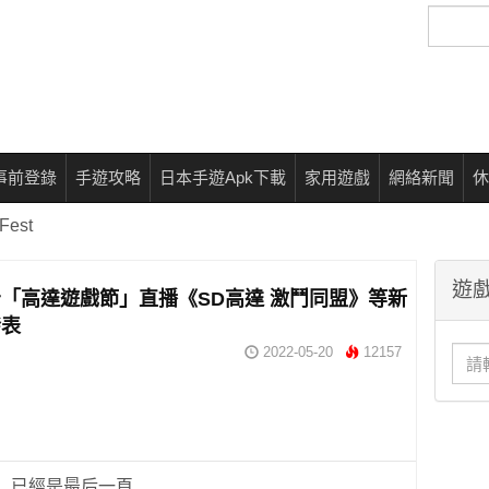
搜
尋
事前登錄
手遊攻略
日本手遊Apk下載
家用遊戲
網絡新聞
休
Fest
遊戲
「高達遊戲節」直播《SD高達 激鬥同盟》等新
發表
2022-05-20
12157
已經是最后一頁