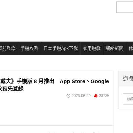
搜
尋
事前登錄
手遊攻略
日本手遊Apk下載
家用遊戲
網絡新聞
休
遊戲
夫》手機版 8 月推出 App Store、Google
開放預先登錄
2026-06-29
23735