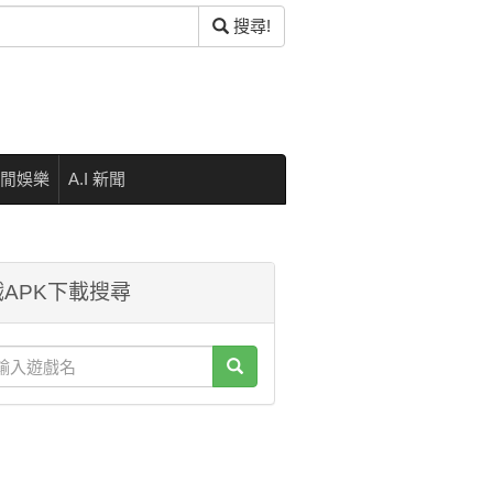
搜尋!
閒娛樂
A.I 新聞
APK下載搜尋