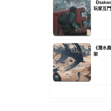
《Nakw
玩家互
《潛水員戴
架