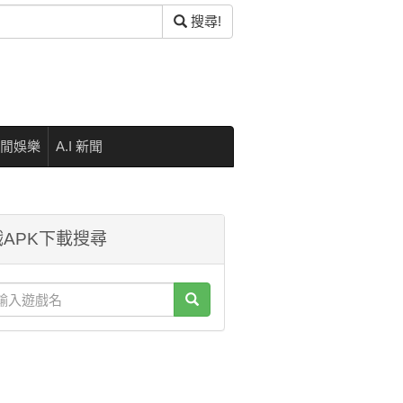
搜尋!
閒娛樂
A.I 新聞
APK下載搜尋