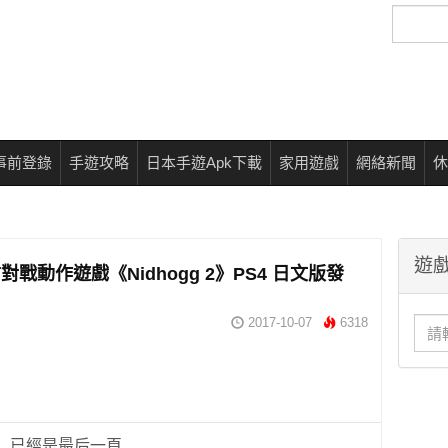
搜
尋
事前登錄
手遊攻略
日本手遊Apk下載
家用遊戲
網絡新聞
休
遊戲
對戰動作遊戲《Nidhogg 2》PS4 日文版發
2017-10-07
6318
已經是最后一頁