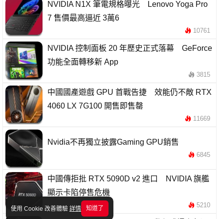
NVIDIA N1X 筆電規格曝光 Lenovo Yoga Pro
7 售價最高逼近 3萬6
10761
NVIDIA 控制面板 20 年歷史正式落幕 GeForce
功能全面轉移新 App
3815
中國國產遊戲 GPU 首戰告捷 效能仍不敵 RTX
4060 LX 7G100 開售即售罄
11669
Nvidia不再獨立披露Gaming GPU銷售
6845
中國傳拒批 RTX 5090D v2 進口 NVIDIA 旗艦
顯示卡陷停售危機
5210
知道了
使用 Cookie 改善體驗
詳情