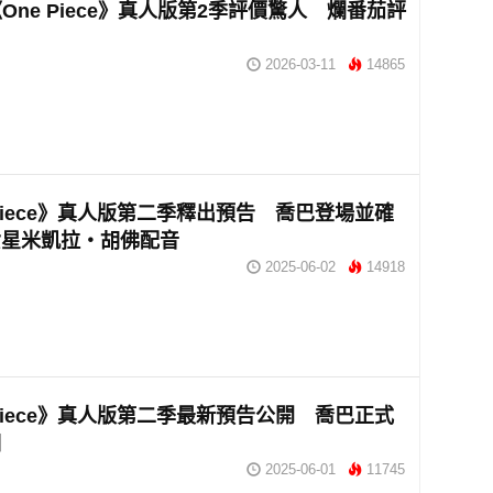
ix《One Piece》真人版第2季評價驚人 爛番茄評
2026-03-11
14865
 Piece》真人版第二季釋出預告 喬巴登場並確
女星米凱拉・胡佛配音
2025-06-02
14918
 Piece》真人版第二季最新預告公開 喬巴正式
相
2025-06-01
11745