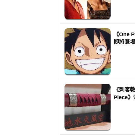
《One
即將登
《刺客教
Piec