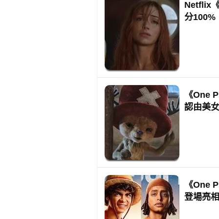
Netfl
分100%
《One
認由美
《One
登場亮