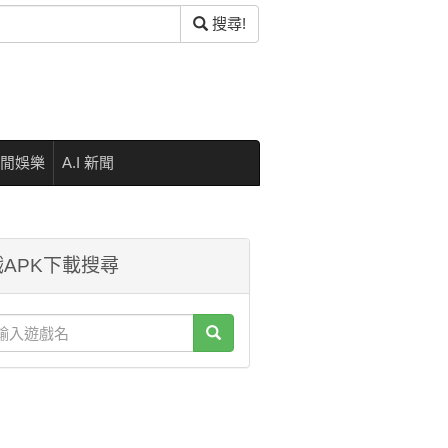
搜尋!
閒娛樂
A.I 新聞
APK下載搜尋