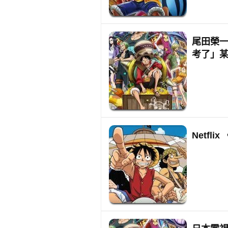
尾田榮一
考了」
Netfl