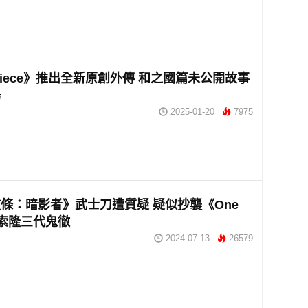
 Piece》推出全新原創外傳 和之國篇未公開故事
場
2025-01-20
7975
條：暗影者》武士刀遭質疑 疑似抄襲《One
e》索隆三代鬼徹
2024-07-13
26579