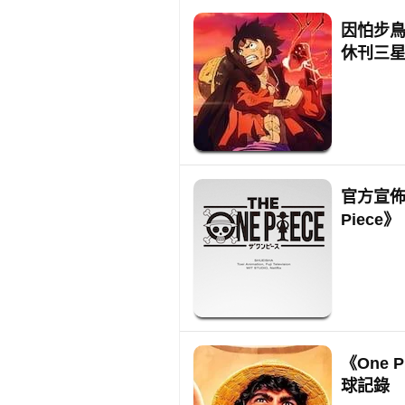
因怕步鳥
休刊三
官方宣佈重
Piece》
《One 
球記錄