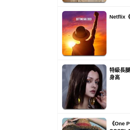
Netfl
特級長腿C
身高
《One