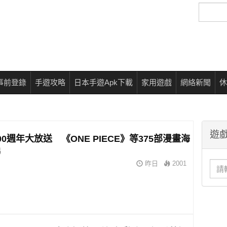
搜
尋
事前登錄
手遊攻略
日本手遊Apk下載
家用遊戲
網絡新聞
休
遊戲
00週年大放送 《ONE PIECE》等375部漫畫海
睇
昨日
2001