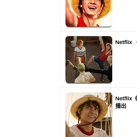
Netfl
Netfl
播出