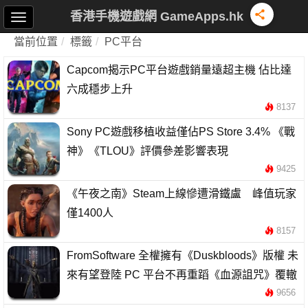
香港手機遊戲網 GameApps.hk
當前位置
標籤
PC平台
Capcom揭示PC平台遊戲銷量遠超主機 佔比達
六成穩步上升
8137
Sony PC遊戲移植收益僅佔PS Store 3.4% 《戰
神》《TLOU》評價參差影響表現
9425
《午夜之南》Steam上線慘遭滑鐵盧 峰值玩家
僅1400人
8157
FromSoftware 全權擁有《Duskbloods》版權 未
來有望登陸 PC 平台不再重蹈《血源詛咒》覆轍
9656