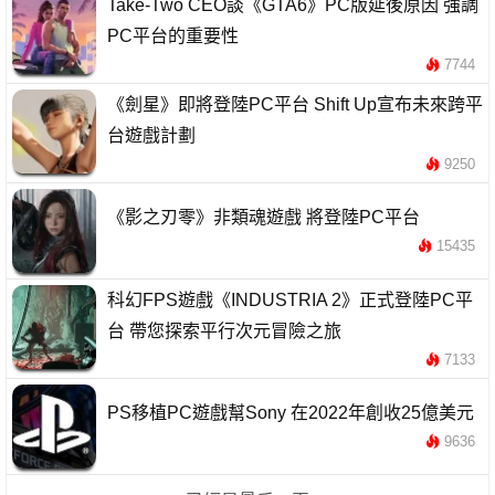
Take-Two CEO談《GTA6》PC版延後原因 強調
PC平台的重要性
7744
《劍星》即將登陸PC平台 Shift Up宣布未來跨平
台遊戲計劃
9250
《影之刃零》非類魂遊戲 將登陸PC平台
15435
科幻FPS遊戲《INDUSTRIA 2》正式登陸PC平
台 帶您探索平行次元冒險之旅
7133
PS移植PC遊戲幫Sony 在2022年創收25億美元
9636