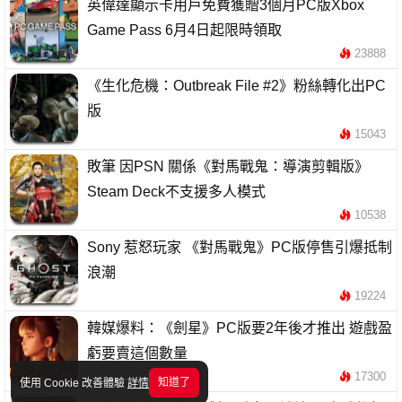
英偉達顯示卡用戶免費獲贈3個月PC版Xbox
Game Pass 6月4日起限時領取
23888
《生化危機：Outbreak File #2》粉絲轉化出PC
版
15043
敗筆 因PSN 關係《對馬戰鬼：導演剪輯版》
Steam Deck不支援多人模式
10538
Sony 惹怒玩家 《對馬戰鬼》PC版停售引爆抵制
浪潮
19224
韓媒爆料：《劍星》PC版要2年後才推出 遊戲盈
虧要賣這個數量
17300
知道了
使用 Cookie 改善體驗
詳情