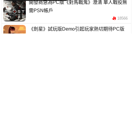
開發商急為PC版《對馬戰鬼》澄清 單人戰役無
需PSN帳戶
18566
《劍星》試玩版Demo引起玩家熱切期待PC版
開發商面臨需求壓力
12268
《龍族教義2》PC版遇性能問題 官方表示將改進
28777
PS5 Pro被認為是遊玩《GTA6》的最佳設備 PC
版尚無消息
11090
《Final Fantasy XVI》PC版最終優化進行中 發
售前釋出試玩版
8443