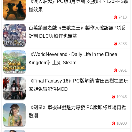
《浪人崛起》PC版3月登場 支援8K、120FPS震
撼效果
7413
百萬銷量遊戲《聖獸之王》製作人確認無PC版
計劃 DLC與續作也無望
8233
《WorldNeverland - Daily Life in the Elnea
Kingdom》上架 Steam
8951
《Final Fantasy 16》PC版解鎖 吉田直樹提醒玩
家避免冒犯性MOD
19946
《劍星》單機遊戲魅力爆發 PC版即將登場再掀
熱潮
10900