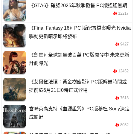
《GTA6》確認2025年秋季發售 PC版遙遙無期
12217
《Final Fantasy 16》PC 版配置檔案曝光 Nvidia
驅動更新暗示即將發布
9427
《劍星》全球銷量破百萬 PC版開發中 未來更新
計劃曝光
12452
《艾爾登法環：黃金樹幽影》PC版解鎖時間或
提前於6月21日0時正式登場
7613
宮崎英高支持《血源詛咒》PC版移植 Sony決定
成關鍵
8032