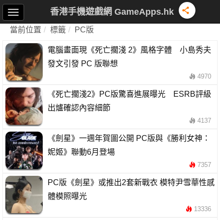
香港手機遊戲網 GameApps.hk
當前位置
標籤
PC版
電腦畫面現《死亡擱淺 2》風格字體 小島秀夫
發文引發 PC 版聯想
4970
《死亡擱淺2》PC版驚喜進展曝光 ESRB評級
出爐確認內容細節
4137
《劍星》一週年賀圖公開 PC版與《勝利女神：
妮姬》聯動6月登場
7357
PC版《劍星》或推出2套新戰衣 模特尹雪華性感
體模照曝光
13336