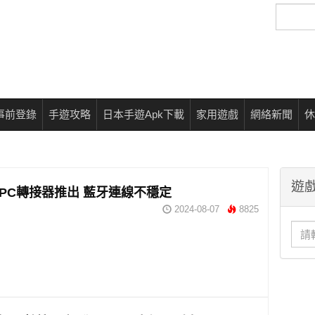
搜
尋
事前登錄
手遊攻略
日本手遊Apk下載
家用遊戲
網絡新聞
休
遊戲
R2 PC轉接器推出 藍牙連線不穩定
2024-08-07
8825