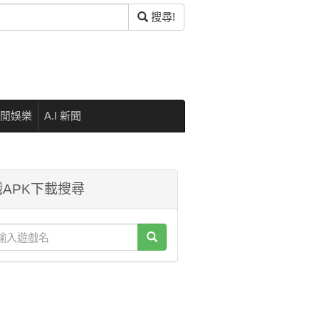
搜尋!
閒娛樂
A.I 新聞
APK下載搜尋