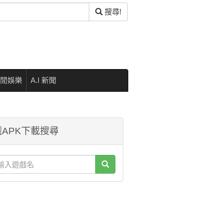
搜尋!
閒娛樂
A.I 新聞
APK下載搜尋