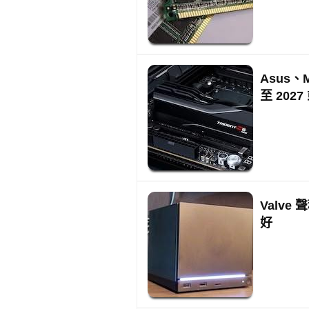
Asus
至 202
Valve 
好