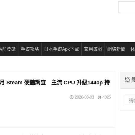
搜
尋
事前登錄
手遊攻略
日本手遊Apk下載
家用遊戲
網絡新聞
休
遊戲
 七月 Steam 硬體調查 主流 CPU 升級1440p 持
2026-08-03
4025