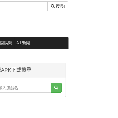
搜尋!
閒娛樂
A.I 新聞
APK下載搜尋