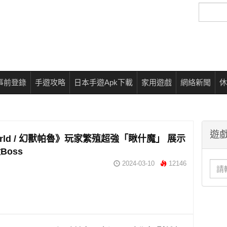
搜
尋
事前登錄
手遊攻略
日本手遊Apk下載
家用遊戲
網絡新聞
休
遊戲
orld / 幻獸帕魯》玩家繁殖超強「瞅什魔」 展示
Boss
2024-03-10
12146