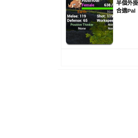
半個外掛《
合適Pal