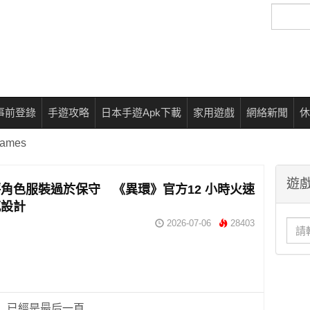
搜
尋
事前登錄
手遊攻略
日本手遊Apk下載
家用遊戲
網絡新聞
休
Games
遊戲
角色服裝過於保守 《異環》官方12 小時火速
感設計
2026-07-06
28403
已經是最后一頁