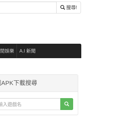
搜尋!
閒娛樂
A.I 新聞
APK下載搜尋