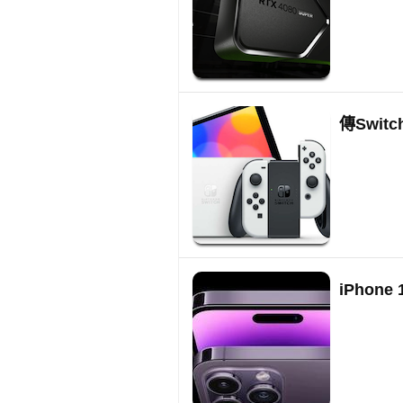
傳Switc
iPhon