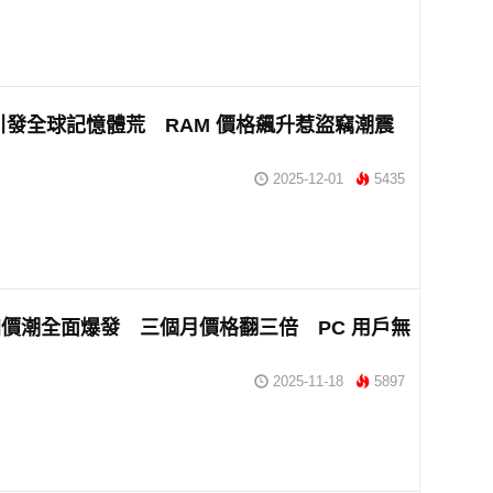
潮引發全球記憶體荒 RAM 價格飆升惹盜竊潮震
2025-12-01
5435
 加價潮全面爆發 三個月價格翻三倍 PC 用戶無
2025-11-18
5897