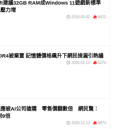
soft建議32GB RAM成Windows 11遊戲新標準
級壓力增
2026-05-02
5622
 DDR4被棄置 記憶體價格飆升下網民撿漏引熱議
2026-02-12
5274
供應被AI公司搶購 零售價翻數倍 網民驚：
到9倍
2025-12-12
5874