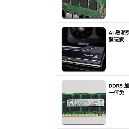
AI 熱
驚玩家
DDR5
一倖免