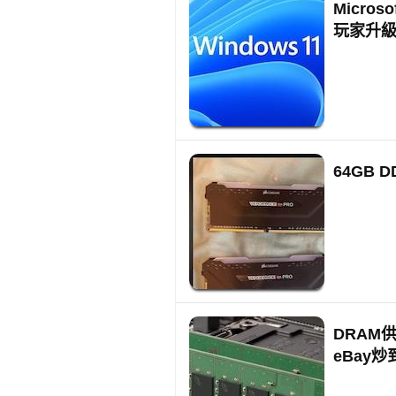
Micro
玩家升
64GB
DRAM
eBay炒