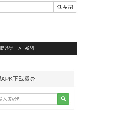
搜尋!
閒娛樂
A.I 新聞
APK下載搜尋