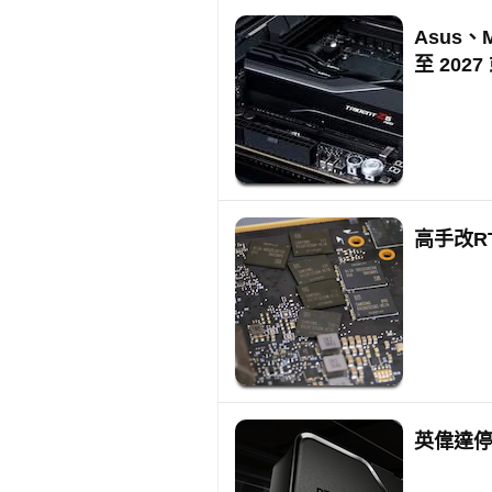
Asus
至 202
高手改RT
英偉達停產