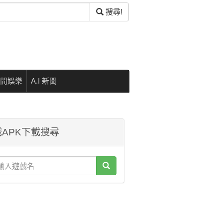
搜尋!
閒娛樂
A.I 新聞
APK下載搜尋