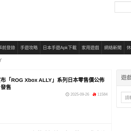
搜
尋
事前登錄
手遊攻略
日本手遊Apk下載
家用遊戲
網絡新聞
休
Y
遊戲
宣布「ROG Xbox ALLY」系列日本零售價公佈
6 發售
2025-09-26
11584