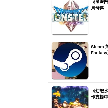
《勇者鬥
月發售 
Steam 
Fanta
《幻想水滸
作支援