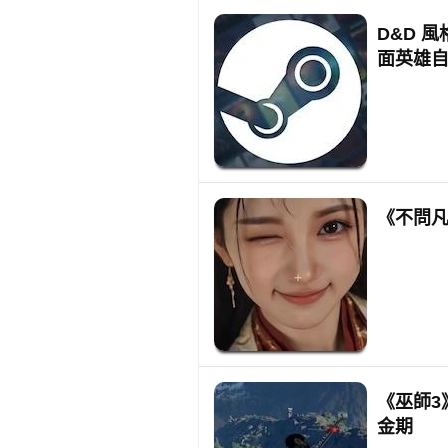
D&D 風
面英雄
《不問凡
《巫師3
金期