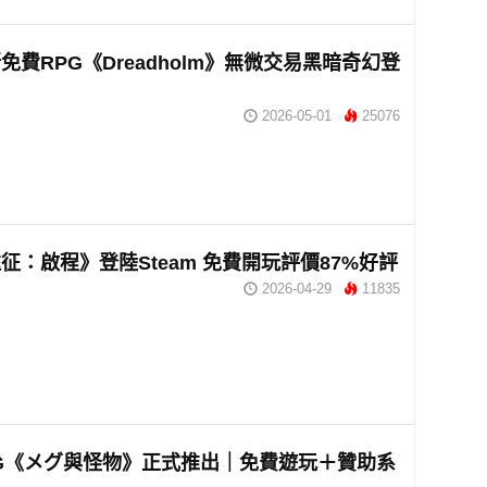
新免費RPG《Dreadholm》無微交易黑暗奇幻登
2026-05-01
25076
征：啟程》登陸Steam 免費開玩評價87%好評
2026-04-29
11835
G《メグ與怪物》正式推出｜免費遊玩＋贊助系