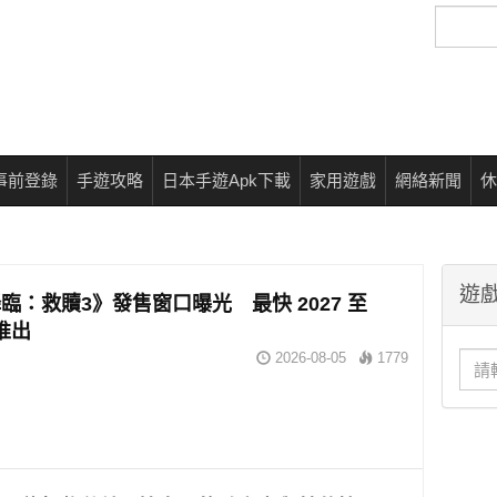
搜
尋
事前登錄
手遊攻略
日本手遊Apk下載
家用遊戲
網絡新聞
休
遊戲
臨：救贖3》發售窗口曝光 最快 2027 至
年推出
2026-08-05
1779