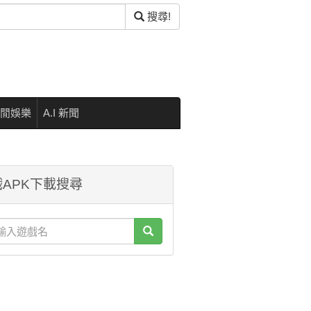
搜尋!
閒娛樂
A.I 新聞
APK下載搜尋