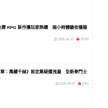
m 免費 RPG 新作獲玩家熱讚 兩小時體驗收穫極
2026-06-23
18782
紋章：萬縷千絲》設定集疑遭洩漏 全新拳鬥士
光
2026-06-01
7061