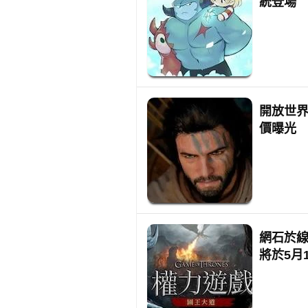
統登場
開放世界
價曝光
網石於線
將於5月