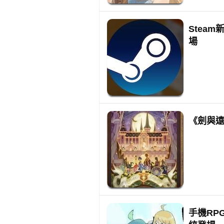
Steam
場
《劍與遠
手機RP