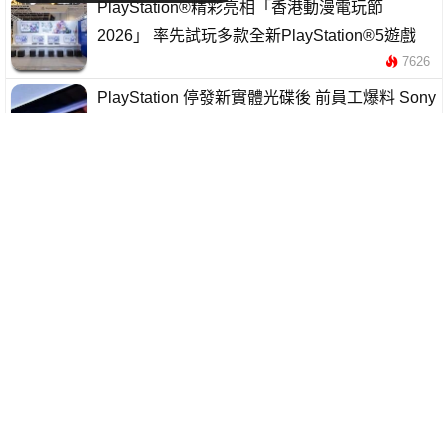
PlayStation®精彩亮相「香港動漫電玩節
2026」 率先試玩多款全新PlayStation®5遊戲
7626
PlayStation 停發新實體光碟後 前員工爆料 Sony
大幅限制員工發言
5319
PlayStation 放棄光碟遊戲 分析師警告 70 億美元
二手市場恐萎縮
3746
PlayStation 實體遊戲爭議再升溫 Sony 放棄實體
遊戲就不需要主機
4916
橫尾太郎嘆 PlayStation 棄實體光碟 稱 Sony 錯
失限定版商機
4219