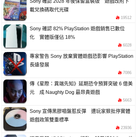
Sony 確認 2028 年後保留盒裝版 遊戲改附下
載兌換碼取代光碟
19512
Sony 確認 82% PlayStation 遊戲銷售已數位
化 實體版僅佔 18%
6028
專家警告 Sony 放棄實體遊戲恐影響 PlayStation
長遠發展
7086
傳《星際：異端先知》延期恐令預算突破 6 億美
元 成 Naughty Dog 最昂貴遊戲
5663
Sony 宣傳黑膠唱盤惹反彈 遭玩家狠批停實體
遊戲政策雙重標準
23936