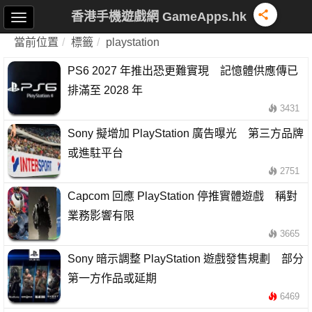
香港手機遊戲網 GameApps.hk
當前位置
標籤
playstation
PS6 2027 年推出恐更難實現 記憶體供應傳已
排滿至 2028 年
3431
Sony 擬增加 PlayStation 廣告曝光 第三方品牌
或進駐平台
2751
Capcom 回應 PlayStation 停推實體遊戲 稱對
業務影響有限
3665
Sony 暗示調整 PlayStation 遊戲發售規劃 部分
第一方作品或延期
6469