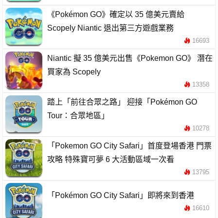
《Pokémon GO》確定以 35 億美元賣給
Scopely Niantic 退出第三方遊戲業務
16693
Niantic 擬 35 億美元出售《Pokemon GO》 潛在
買家為 Scopely
13358
踏上「前往合眾之路」 迎接「Pokémon GO
Tour：合眾地區」
10278
「Pokemon GO City Safari」首度登場香港 門票
攻略 特殊寶可夢 6 大活動區域一次看
13795
「Pokémon GO City Safari」即將來到香港
16610