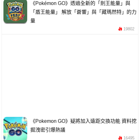
《Pokémon GO》透過全新的「劍王能量」與
「盾王能量」 解放「蒼響」與「藏瑪然特」的力
量
19802
《Pokemon GO》疑將加入遠距交換功能 資料挖
掘洩密引爆熱議
16495