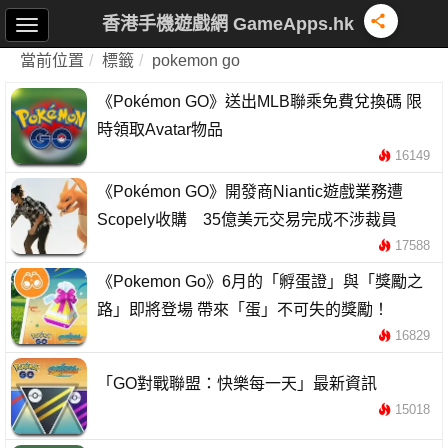
香港手機遊戲網 GameApps.hk
當前位置
標籤
pokemon go
《Pokémon GO》送出MLB聯乘免費兌換碼 限
時領取Avatar物品
16149
《Pokémon GO》開發商Niantic遊戲業務遭
Scopely收購 35億美元交易完成不涉裁員
17588
《Pokemon Go》6月的「孵蛋證」與「獎勵之
路」即將登場 帶來「蛋」不可失的獎勵！
16829
「GO對戰聯盟：快樂每一天」最新資訊
15018