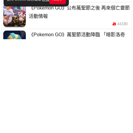
《Pokemon GO》公布萬聖節之後 再來個亡靈節
活動情報
44180
《Pokemon GO》萬聖節活動降臨 「暗影洛奇
亞」首度登場
43725
手遊《Pokemon GO》開放四人組隊玩法
45047
全球近十分一人口下載過《Pokemon GO》
26928
《Pokemon Go》8月13日大量「呱呱泡蛙」登
場
13887