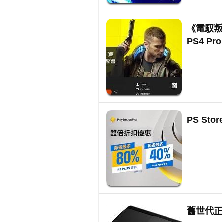
《電馭叛客
PS4 Pr
PS S
舊世代正