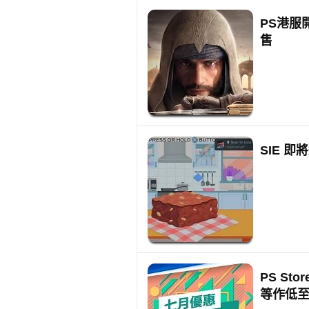
PS港服
售
SIE 
PS S
等作低