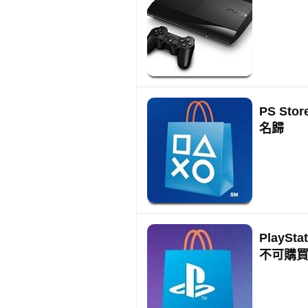
PS St
名歸
PlaySt
不可購