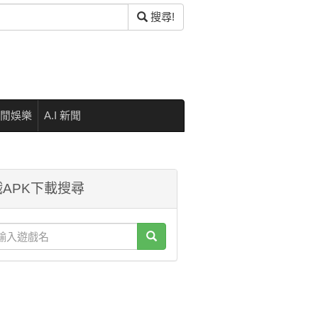
搜尋!
閒娛樂
A.I 新聞
APK下載搜尋