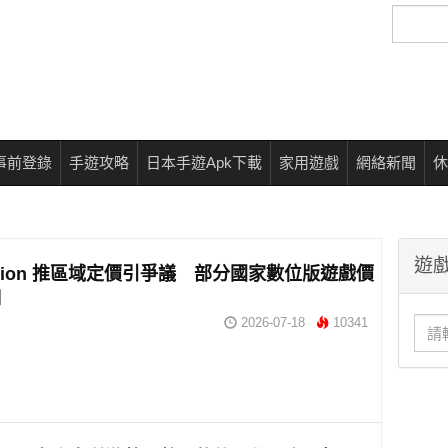
搜
尋
事前登錄
手遊攻略
日本手遊Apk下載
家用遊戲
網絡新聞
休
遊戲
Station 推區域定價引爭議 部分國家數位版遊戲價
調
2026-07-18
10341