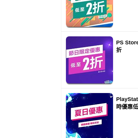
PS St
折
PlayS
時優惠低