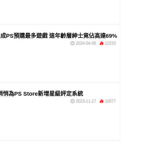
成PS預購最多遊戲 這年齡層紳士竟佔高達69%
2024-04-08
12233
悄悄為PS Store新增星級評定系統
2023-11-17
10077