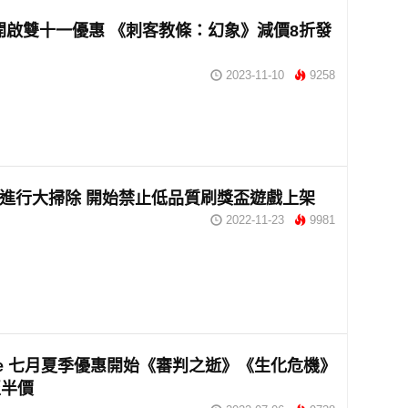
開啟雙十一優惠 《刺客教條：幻象》減價8折發
2023-11-10
9258
即將進行大掃除 開始禁止低品質刷獎盃遊戲上架
2022-11-23
9981
tore 七月夏季優惠開始《審判之逝》《生化危機》
至半價