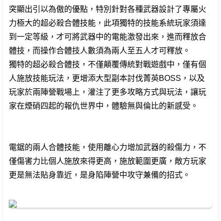
突顯出引以為傲的優點，特別針對各種武器設計了專屬火
力極大的超必殺合體技能，此項獨特的技能系統玩家須達
到一定等級，才可將武器中的電能激發出來，進而釋放合
體技，而操作合體技人數須為兩人至五人才可釋放。
獨特的超必殺合體技，不僅顛覆傳統對戰遊戲中，僅有個
人施放技能玩法，更增添大型副本討伐菁英BOSS，以及
玩家於兩陣營戰場上，灌注了更多攻略方式與玩法，讓玩
家在煙硝四起的報仇世界中，體驗無與倫比的新感受。
電鋸的兩人合體技能，使用離心力增加武器的殺傷力，不
僅傷害力比個人施放來得更高，施放範圍更廣，敵方玩家
更是無法貼身靠近，是身陷陣營中攻守兼備的招式。