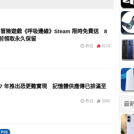
冒險遊戲《呼吸邊緣》Steam 限時免費送 8
 日前領取永久保留
昨日
8174
2027 年推出恐更難實現 記憶體供應傳已排滿至
昨日
3260
最
PS5