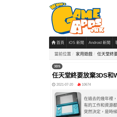
首頁
iOS 新聞
Android 新聞
當前位置
家用遊戲
任天堂終要
3DS
任天堂終要放棄3DS和
2021-07-20
10674
在過去的幾年裡，
有的工作和資源都
突然決定，是時候結