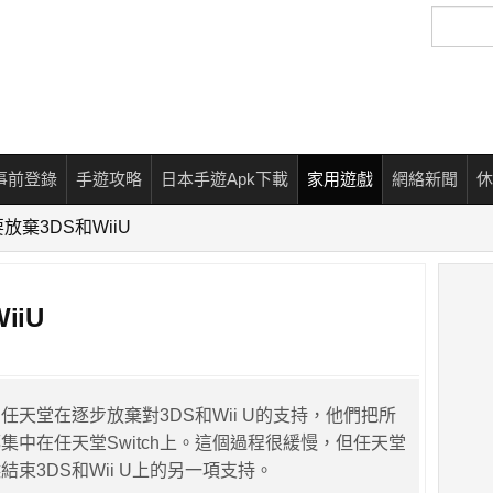
搜
尋
事前登錄
手遊攻略
日本手遊Apk下載
家用遊戲
網絡新聞
休
放棄3DS和WiiU
WiiU
任天堂在逐步放棄對3DS和Wii U的支持，他們把所
集中在任天堂Switch上。這個過程很緩慢，但任天堂
束3DS和Wii U上的另一項支持。