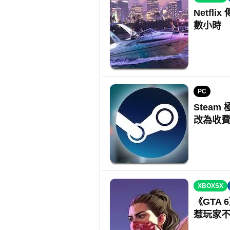
Netfl
數小時
PC
Steam
改為收
XBOXSX
《GTA 
惹玩家