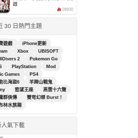
啟
28930
 近 30 日熱門主題
費遊戲
iPhone更新
eam
Xbox
UBISOFT
llDivers 2
Pokemon Go
S
PlayStation
Mod
ic Games
PS4
勒比海盜6
羊蹄山戰鬼
ny
慾望王座
燕雲十六聲
庸群俠傳
雙穹幻想 Burst！
布林水族箱
新人氣下載
...