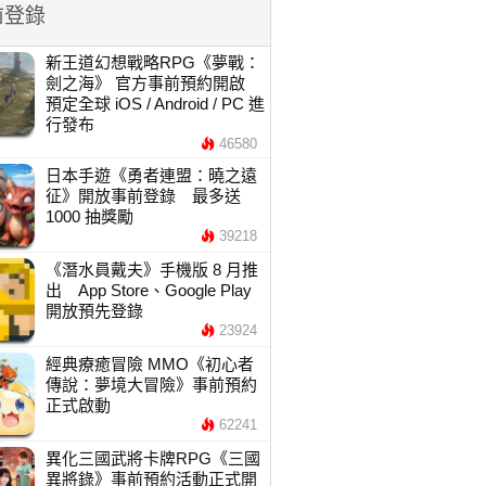
前登錄
新王道幻想戰略RPG《夢戰：
劍之海》 官方事前預約開啟
預定全球 iOS / Android / PC 進
行發布
46580
日本手遊《勇者連盟：曉之遠
征》開放事前登錄 最多送
1000 抽獎勵
39218
《潛水員戴夫》手機版 8 月推
出 App Store、Google Play
開放預先登錄
23924
經典療癒冒險 MMO《初心者
傳說：夢境大冒險》事前預約
正式啟動
62241
異化三國武將卡牌RPG《三國
異將錄》事前預約活動正式開