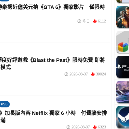
ix 傳豪擲近億美元搶《GTA 6》獨家影片 僅限時
昨日
6112
 極度好評遊戲《Blast the Past》限時免費 即將
費模式
2026-08-07
39024
PS5
6》加長版內容 Netflix 獨家 6 小時 付費牆安排
不滿
2026-08-07
6323