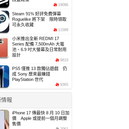
19086
Steam 91% 好評免費彈幕
Roguelike 將下架 限時領取
可永久收藏
11589
小米推出全新 REDMI 17
Series 配備 7,500mAh 大電
池、6.9 吋大螢幕及日常耐用
設計
9810
PS5 僅推 13 款獨佔遊戲 仍
成 Sony 歷來最賺錢
PlayStation 世代
9365
新情報
iPhone 17 傳最快 8 月 10 日加
價 Apple 或提前一個月調整
售價
2061