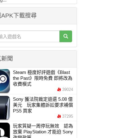
APK下載搜尋
氣新聞
Steam 極度好評遊戲《Blast
the Past》限時免費 即將改為
收費模式
39024
Sony 獲法院裁定退還 5.08 億
美元 玩家集體訴訟要求補償
PS5 買家
37295
玩家質疑一周停玩無效 認為
放棄 PlayStation 才能迫 Sony
改變政策