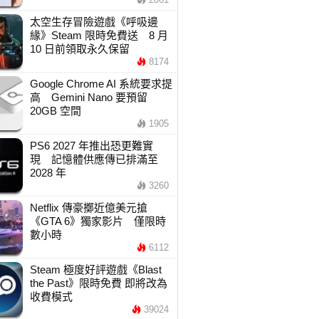
太空生存冒險遊戲《呼吸邊
緣》Steam 限時免費送 8 月
10 日前領取永久保留
8174
Google Chrome AI 系統要求提
高 Gemini Nano 要預留
20GB 空間
1905
PS6 2027 年推出恐更難實
現 記憶體供應傳已排滿至
2028 年
3260
Netflix 傳豪擲近億美元搶
《GTA 6》獨家影片 僅限時
數小時
6112
Steam 極度好評遊戲《Blast
the Past》限時免費 即將改為
收費模式
39024