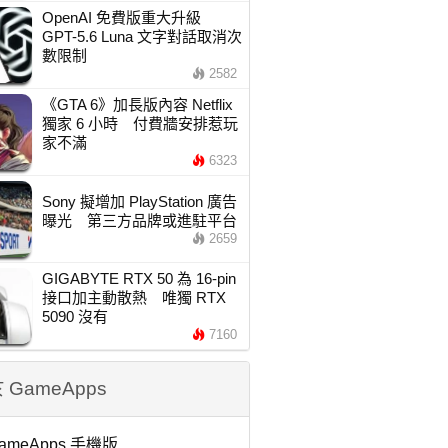
OpenAI 免費版重大升級
GPT-5.6 Luna 文字對話取消次
數限制
2582
《GTA 6》加長版內容 Netflix
獨家 6 小時 付費牆安排惹玩
家不滿
6323
Sony 擬增加 PlayStation 廣告
曝光 第三方品牌或進駐平台
2659
GIGABYTE RTX 50 為 16-pin
接口加主動散熱 唯獨 RTX
5090 沒有
7160
 GameApps
ameApps 手機版