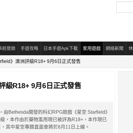
搜
尋
事前登錄
手遊攻略
日本手遊Apk下載
家用遊戲
網絡新聞
休
arfield》澳洲評級R18+ 9月6日正式發售
澳洲評級R18+ 9月6日正式發售
由Bethesda開發的科幻RPG遊戲《星空 Starfield》
級，本作由於藥物濫用現已被評為R18+，本作現已
售，其中星空專題直面會將於6月11日上線。