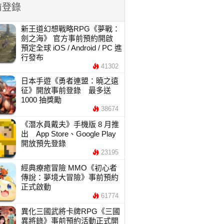
前登錄
新王道幻想戰略RPG《夢戰：
劍之海》 官方事前預約開啟
預定全球 iOS / Android / PC 進
行發布
41302
日本手遊《勇者連盟：曉之遠
征》開放事前登錄 最多送
1000 抽獎勵
38674
《潛水員戴夫》手機版 8 月推
出 App Store、Google Play
開放預先登錄
23195
經典療癒冒險 MMO《初心者
傳說：夢境大冒險》事前預約
正式啟動
61774
異化三國武將卡牌RPG《三國
異將錄》事前預約活動正式開