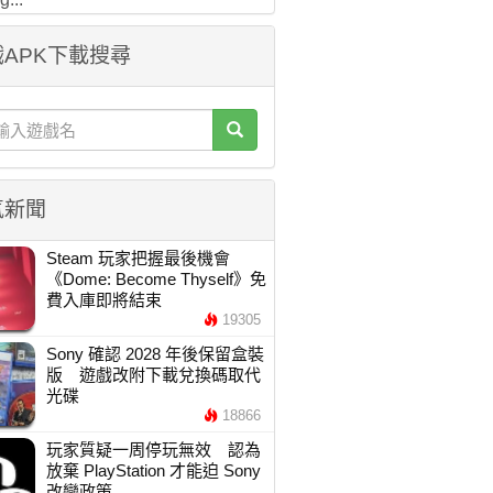
APK下載搜尋
氣新聞
Steam 玩家把握最後機會
《Dome: Become Thyself》免
費入庫即將結束
19305
Sony 確認 2028 年後保留盒裝
版 遊戲改附下載兌換碼取代
光碟
18866
玩家質疑一周停玩無效 認為
放棄 PlayStation 才能迫 Sony
改變政策