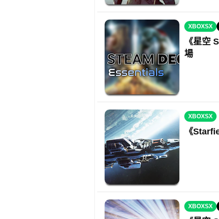
XBOXSX
《星空 S
場
XBOXSX
《Star
XBOXSX