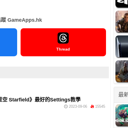
蹤 GameApps.hk
Thread
最
 Starfield》最好的Settings教學
2023-09-06
15545