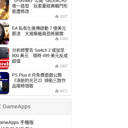
《Fortnite》公開《BLEACH》
夜一造型 玩家憂經典戰鬥形
態遭修改
1827
EA 私有化後傳啟動 7 億美元
節流 大規模裁員恐將展開
1343
分析師警告 Switch 2 或加至
800 美元 現時 499 美元反成
超值
1807
PS Plus 8 月免費遊戲公開
《消逝的光芒2》領銜三款作
品限時領取
4471
 GameApps
ameApps 手機版