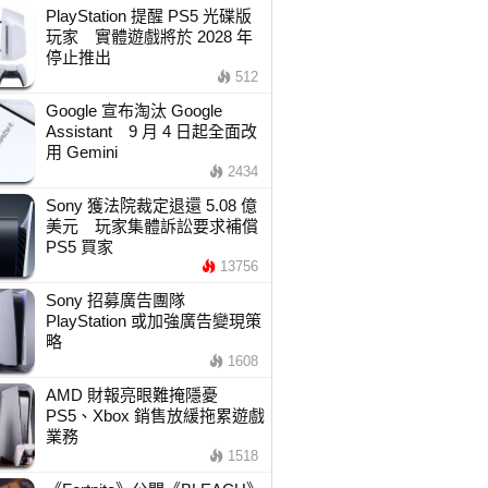
PlayStation 提醒 PS5 光碟版
玩家 實體遊戲將於 2028 年
停止推出
512
Google 宣布淘汰 Google
Assistant 9 月 4 日起全面改
用 Gemini
2434
Sony 獲法院裁定退還 5.08 億
美元 玩家集體訴訟要求補償
PS5 買家
13756
Sony 招募廣告團隊
PlayStation 或加強廣告變現策
略
1608
AMD 財報亮眼難掩隱憂
PS5、Xbox 銷售放緩拖累遊戲
業務
1518