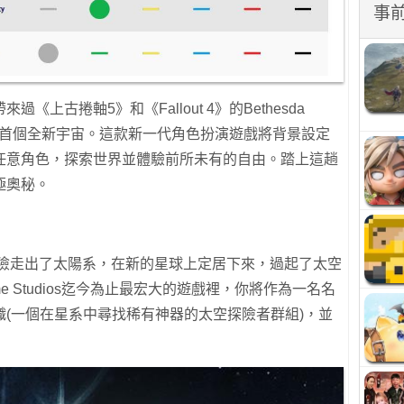
事
上古捲軸5》和《Fallout 4》的Bethesda
裡構建的首個全新宇宙。這款新一代角色扮演遊戲將背景設定
任意角色，探索世界並體驗前所未有的自由。踏上這趟
極奧秘。
冒險走出了太陽系，在新的星球上定居下來，過起了太空
ame Studios迄今為止最宏大的遊戲裡，你將作為一名名
(一個在星系中尋找稀有神器的太空探險者群組)，並