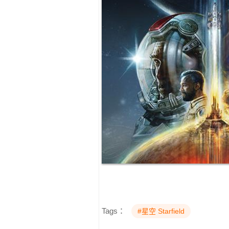
Tags：
#星空 Starfield