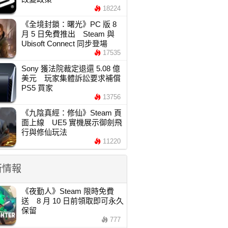
18224
《全境封鎖：曙光》PC 版 8
月 5 日免費推出 Steam 與
Ubisoft Connect 同步登場
17535
Sony 獲法院裁定退還 5.08 億
美元 玩家集體訴訟要求補償
PS5 買家
13756
《九陰真經：修仙》Steam 頁
面上線 UE5 實機展示御劍飛
行與修仙玩法
11220
新情報
《夜勤人》Steam 限時免費
送 8 月 10 日前領取即可永久
保留
777