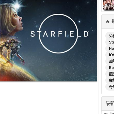
🔥
免
St
He
iO
加
Ep
燕
金
哥
最
Loading