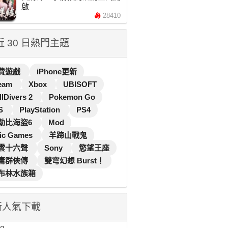
啟
28410
 近 30 日熱門主題
費遊戲
iPhone更新
eam
Xbox
UBISOFT
llDivers 2
Pokemon Go
S
PlayStation
PS4
勒比海盜6
Mod
ic Games
羊蹄山戰鬼
雲十六聲
Sony
慾望王座
庸群俠傳
雙穹幻想 Burst！
布林水族箱
新人氣下載
...