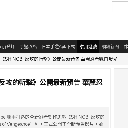
搜
尋
事前登錄
手遊攻略
日本手遊Apk下載
家用遊戲
網絡新聞
休
新《SHINOBI 反攻的斬擊》公開最新預告 華麗忍者戰鬥曝光
BI 反攻的斬擊》公開最新預告 華麗忍
rdcube 聯手打造的全新忍者動作遊戲《SHINOBI 反攻的
 Art of Vengeance）》，正式公開了全新預告影片，並