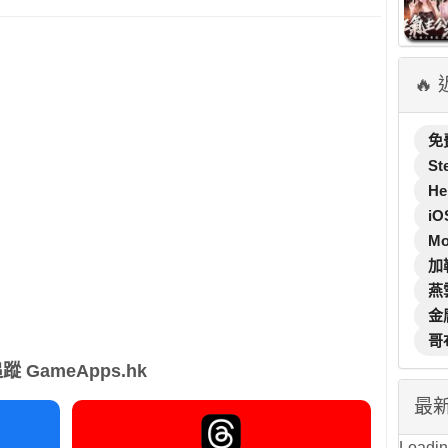
🔥
免
St
He
iO
M
加
燕
金
哥
蹤 GameApps.hk
最
Loading