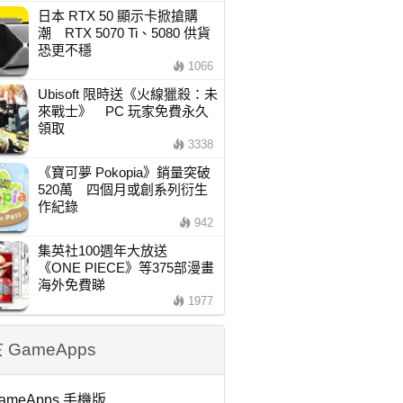
日本 RTX 50 顯示卡掀搶購
潮 RTX 5070 Ti、5080 供貨
恐更不穩
1066
Ubisoft 限時送《火線獵殺：未
來戰士》 PC 玩家免費永久
領取
3338
《寶可夢 Pokopia》銷量突破
520萬 四個月或創系列衍生
作紀錄
942
集英社100週年大放送
《ONE PIECE》等375部漫畫
海外免費睇
1977
 GameApps
ameApps 手機版