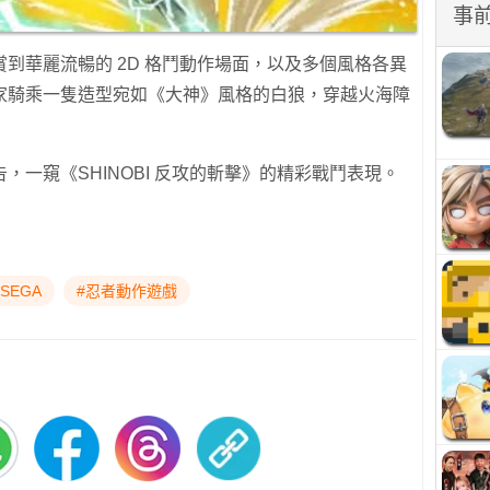
事
到華麗流暢的 2D 格鬥動作場面，以及多個風格各異
家騎乘一隻造型宛如《大神》風格的白狼，穿越火海障
一窺《SHINOBI 反攻的斬擊》的精彩戰鬥表現。
#SEGA
#忍者動作遊戲