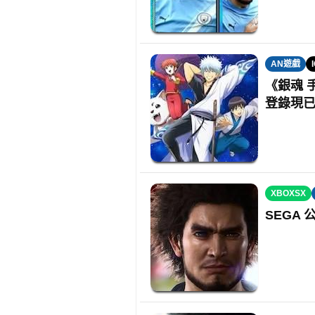
AN遊戲
《銀魂 
登錄現
XBOXSX
SEGA