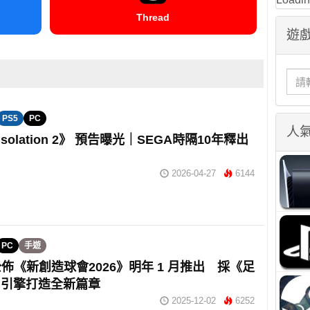
Thread
遊戲
PS5
PC
人
n Isolation 2》 預告曝光｜SEGA時隔10年釋出
片
2026-04-27
6144
PC
手遊
 公佈《新創造球會2026》明年 1 月推出 採《足
》引擎打造全新篇章
2025-12-02
6252