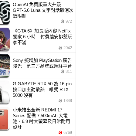
OpenAI 免費版重大升級
GPT-5.6 Luna 文字對話取消次
數限制
972
《GTA 6》加長版內容 Netflix
獨家 6 小時 付費牆安排惹玩
家不滿
2042
Sony 擬增加 PlayStation 廣告
曝光 第三方品牌或進駐平台
811
GIGABYTE RTX 50 為 16-pin
接口加主動散熱 唯獨 RTX
5090 沒有
1848
小米推出全新 REDMI 17
Series 配備 7,500mAh 大電
池、6.9 吋大螢幕及日常耐用
設計
6769