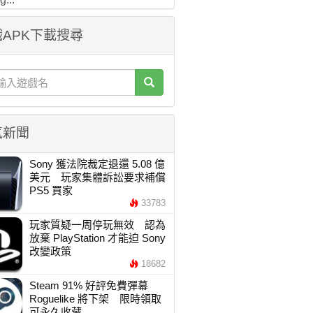
APK下載搜尋
氣新聞
Sony 獲法院裁定退還 5.08 億
美元 玩家集體訴訟要求補償
PS5 買家
33783
玩家質疑一周停玩無效 認為
放棄 PlayStation 才能迫 Sony
改變政策
18682
Steam 91% 好評免費彈幕
Roguelike 將下架 限時領取
可永久收藏