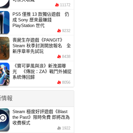
11172
PS5 僅推 13 款獨佔遊戲 仍
成 Sony 歷來最賺錢
PlayStation 世代
9232
喪屍生存遊戲《PANGIT》
Steam 秋季封測開放報名 全
新序章率先試玩
8438
《寶可夢風與浪》新洩漏曝
光 《傳說：ZA》戰鬥外捕捉
系統傳回歸
8056
新情報
Steam 極度好評遊戲《Blast
the Past》限時免費 即將改為
收費模式
1922