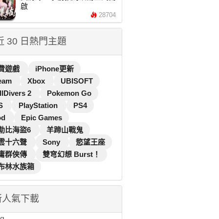
啟
28704
 近 30 日熱門主題
費遊戲
iPhone更新
eam
Xbox
UBISOFT
llDivers 2
Pokemon Go
S
PlayStation
PS4
od
Epic Games
勒比海盜6
羊蹄山戰鬼
雲十六聲
Sony
慾望王座
庸群俠傳
雙穹幻想 Burst！
布林水族箱
新人氣下載
...