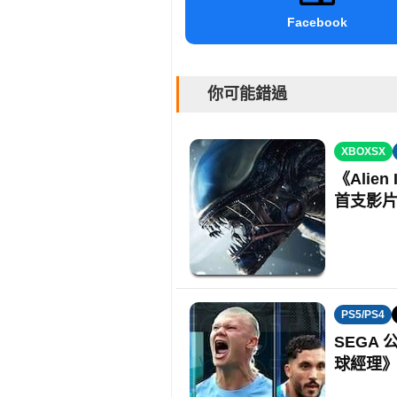
Facebook
你可能錯過
XBOXSX
《Alie
首支影
PS5/PS4
SEGA
球經理