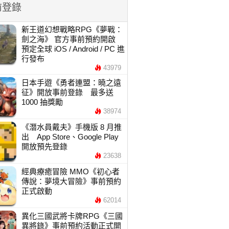
前登錄
新王道幻想戰略RPG《夢戰：
劍之海》 官方事前預約開啟
預定全球 iOS / Android / PC 進
行發布
43979
日本手遊《勇者連盟：曉之遠
征》開放事前登錄 最多送
1000 抽獎勵
38974
《潛水員戴夫》手機版 8 月推
出 App Store、Google Play
開放預先登錄
23638
經典療癒冒險 MMO《初心者
傳說：夢境大冒險》事前預約
正式啟動
62014
異化三國武將卡牌RPG《三國
異將錄》事前預約活動正式開