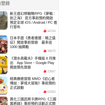
前登錄
新王道幻想戰略RPG《夢戰：
劍之海》 官方事前預約開啟
預定全球 iOS / Android / PC 進
行發布
44704
日本手遊《勇者連盟：曉之遠
征》開放事前登錄 最多送
1000 抽獎勵
39070
《潛水員戴夫》手機版 8 月推
出 App Store、Google Play
開放預先登錄
23667
經典療癒冒險 MMO《初心者
傳說：夢境大冒險》事前預約
正式啟動
62063
異化三國武將卡牌RPG《三國
異將錄》事前預約活動正式開