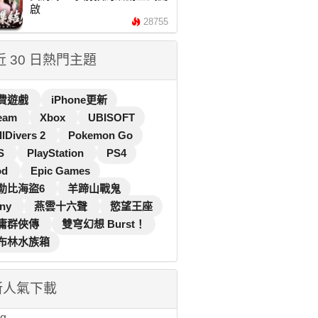
啟
28755
 近 30 日熱門主題
費遊戲
iPhone更新
eam
Xbox
UBISOFT
llDivers 2
Pokemon Go
S
PlayStation
PS4
od
Epic Games
勒比海盜6
羊蹄山戰鬼
ny
燕雲十六聲
慾望王座
庸群俠傳
雙穹幻想 Burst！
布林水族箱
新人氣下載
...