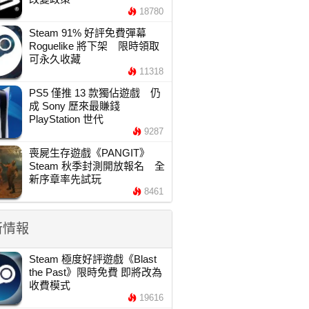
18780
Steam 91% 好評免費彈幕
Roguelike 將下架 限時領取
可永久收藏
11318
PS5 僅推 13 款獨佔遊戲 仍
成 Sony 歷來最賺錢
PlayStation 世代
9287
喪屍生存遊戲《PANGIT》
Steam 秋季封測開放報名 全
新序章率先試玩
8461
新情報
Steam 極度好評遊戲《Blast
the Past》限時免費 即將改為
收費模式
19616