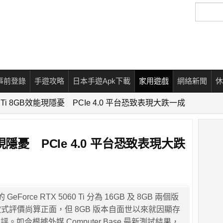
搜
尋
事前登錄
手遊攻略
日本手遊Apk下載
家用遊戲
網絡新聞
休
60 Ti 8GB效能現隱憂 PCIe 4.0 平台恐致表現大跌一成
效能現隱憂 PCIe 4.0 平台恐致表現大跌
GeForce RTX 5060 Ti 分為 16GB 及 8GB 兩個版
 款式評價尚算正面，但 8GB 版本自面世以來就因顯存
。如今根據外媒 Computer Base 最新測試結果，