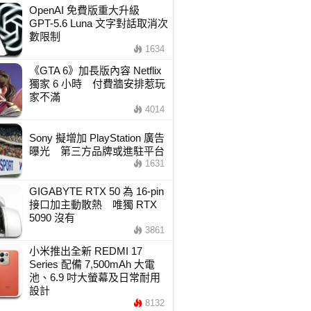
OpenAI 免費版重大升級
GPT-5.6 Luna 文字對話取消次
數限制
1634
《GTA 6》加長版內容 Netflix
獨家 6 小時 付費牆安排惹玩
家不滿
4014
Sony 擬增加 PlayStation 廣告
曝光 第三方品牌或進駐平台
1631
GIGABYTE RTX 50 為 16-pin
接口加主動散熱 唯獨 RTX
5090 沒有
3861
小米推出全新 REDMI 17
Series 配備 7,500mAh 大電
池、6.9 吋大螢幕及日常耐用
設計
8132