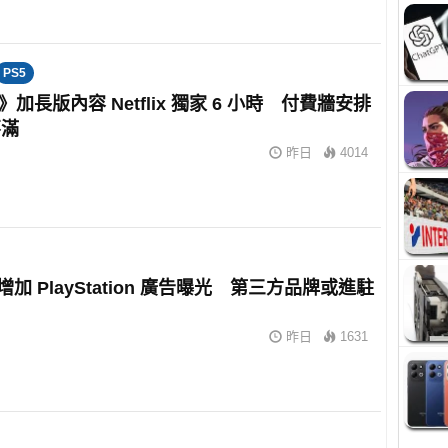
PS5
6》加長版內容 Netflix 獨家 6 小時 付費牆安排
不滿
昨日
4014
擬增加 PlayStation 廣告曝光 第三方品牌或進駐
昨日
1631