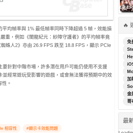
🔥
的平均幀率與 1% 最低幀率同時下降超過 5 幀，效能損
其嚴重，例如《闇龍紀元：紗障守護者》的平均幀率竟
免
《蜘蛛人2》亦由 26.9 FPS 跌至 18.8 FPS，顯示 PCIe
St
He
iO
 8GB 主要針對中階市場，許多潛在用戶可能仍使用不支援
M
購買該卡並經常遊玩受影響的遊戲，或會無法獲得預期中的效
加
容性。
So
金
哥
最
CIe 相容性
#顯示卡效能問題
Loading