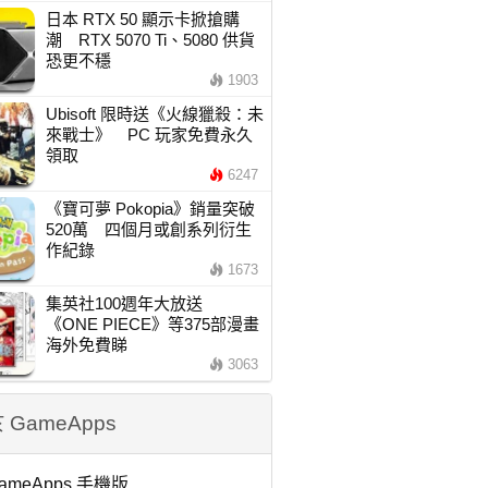
日本 RTX 50 顯示卡掀搶購
潮 RTX 5070 Ti、5080 供貨
恐更不穩
1903
Ubisoft 限時送《火線獵殺：未
來戰士》 PC 玩家免費永久
領取
6247
《寶可夢 Pokopia》銷量突破
520萬 四個月或創系列衍生
作紀錄
1673
集英社100週年大放送
《ONE PIECE》等375部漫畫
海外免費睇
3063
 GameApps
ameApps 手機版