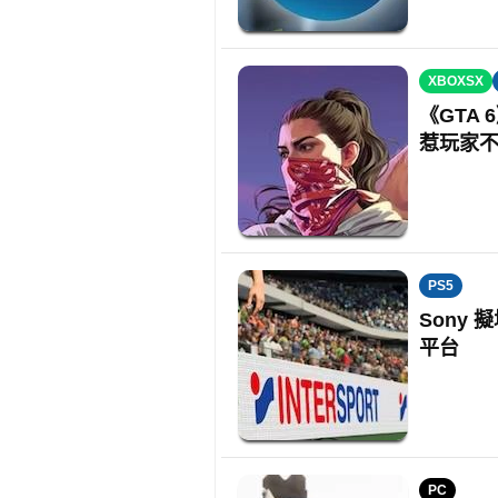
XBOXSX
《GTA 
惹玩家
PS5
Sony 
平台
PC