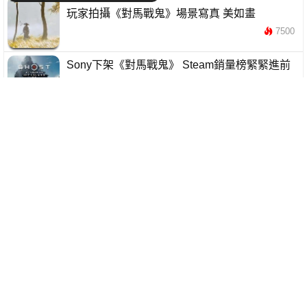
玩家拍攝《對馬戰鬼》場景寫真 美如畫
7500
Sony下架《對馬戰鬼》 Steam銷量榜緊緊進前
十
12155
Sony 惹怒玩家 《對馬戰鬼》PC版停售引爆抵制
浪潮
19226
開發商急為PC版《對馬戰鬼》澄清 單人戰役無
需PSN帳戶
18566
《對馬戰鬼》PC PS5 畫面大比較 爆炸 臨場 戰
鬥 效果分別極大
12485