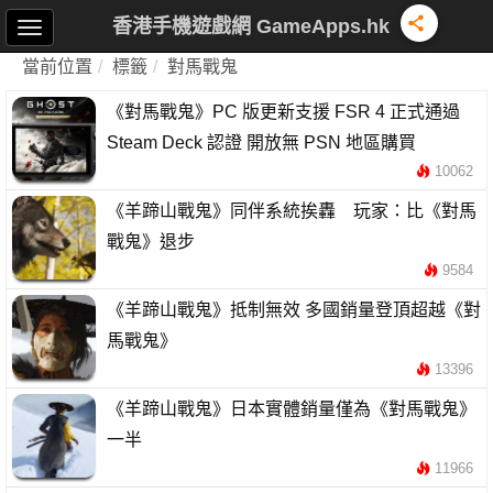
香港手機遊戲網 GameApps.hk
當前位置
標籤
對馬戰鬼
《對馬戰鬼》PC 版更新支援 FSR 4 正式通過
Steam Deck 認證 開放無 PSN 地區購買
10062
《羊蹄山戰鬼》同伴系統挨轟 玩家：比《對馬
戰鬼》退步
9584
《羊蹄山戰鬼》抵制無效 多國銷量登頂超越《對
馬戰鬼》
13396
《羊蹄山戰鬼》日本實體銷量僅為《對馬戰鬼》
一半
11966