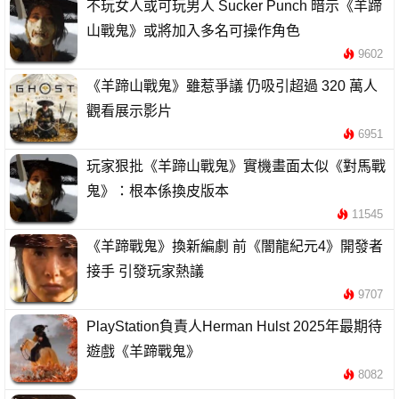
不玩女人或可玩男人 Sucker Punch 暗示《羊蹄
山戰鬼》或將加入多名可操作角色
9602
《羊蹄山戰鬼》雖惹爭議 仍吸引超過 320 萬人
觀看展示影片
6951
玩家狠批《羊蹄山戰鬼》實機畫面太似《對馬戰
鬼》：根本係換皮版本
11545
《羊蹄戰鬼》換新編劇 前《闇龍紀元4》開發者
接手 引發玩家熱議
9707
PlayStation負責人Herman Hulst 2025年最期待
遊戲《羊蹄戰鬼》
8082