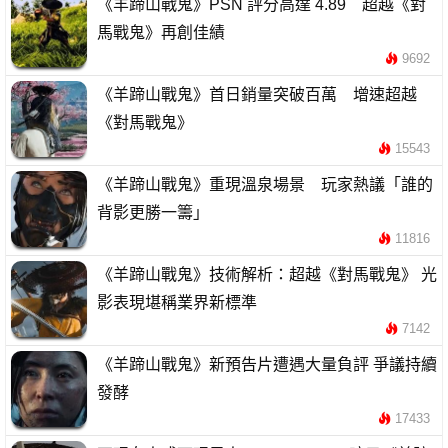
《羊蹄山戰鬼》PSN 評分高達 4.89 超越《對
馬戰鬼》再創佳績
9692
《羊蹄山戰鬼》首日銷量突破百萬 增速超越
《對馬戰鬼》
15543
《羊蹄山戰鬼》重現溫泉場景 玩家熱議「誰的
背影更勝一籌」
11816
《羊蹄山戰鬼》技術解析：超越《對馬戰鬼》 光
影表現堪稱業界新標準
7142
《羊蹄山戰鬼》新預告片遭遇大量負評 爭議持續
發酵
17433