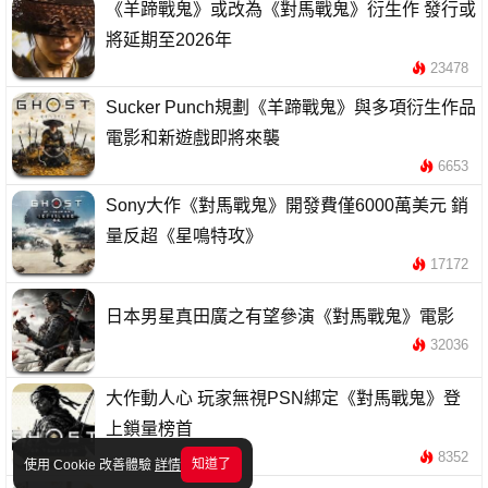
《羊蹄戰鬼》或改為《對馬戰鬼》衍生作 發行或
將延期至2026年
23478
Sucker Punch規劃《羊蹄戰鬼》與多項衍生作品
電影和新遊戲即將來襲
6653
Sony大作《對馬戰鬼》開發費僅6000萬美元 銷
量反超《星鳴特攻》
17172
日本男星真田廣之有望參演《對馬戰鬼》電影
32036
大作動人心 玩家無視PSN綁定《對馬戰鬼》登
上鎖量榜首
8352
知道了
使用 Cookie 改善體驗
詳情