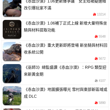
《赤血沙漠》1.06更新爆爭議 女主短裙疑遭暗
改引爆玩家不滿
13214
《赤血沙漠》1.06補丁正式上線 新增大量特殊坐
騎與材料提取功能
5548
《赤血沙漠》重大更新即將登場 新坐騎與材料回
收系統公開
5672
《巫師3》總監盛讚《赤血沙漠》：RPG 類型迎
來新黃金期
4107
《赤血沙漠》地圖擴張曝光 雪村與東部新區域或
成 DLC
5890