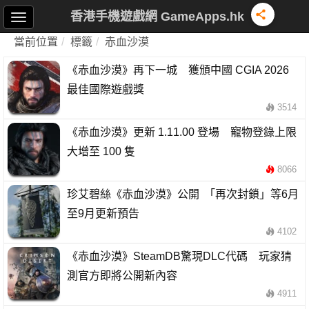
香港手機遊戲網 GameApps.hk
當前位置
標籤
赤血沙漠
《赤血沙漠》再下一城 獲頒中國 CGIA 2026
最佳國際遊戲獎
3514
《赤血沙漠》更新 1.11.00 登場 寵物登錄上限
大增至 100 隻
8066
珍艾碧絲《赤血沙漠》公開 「再次封鎖」等6月
至9月更新預告
4102
《赤血沙漠》SteamDB驚現DLC代碼 玩家猜
測官方即將公開新內容
4911