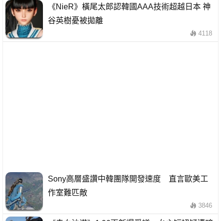
《NieR》橫尾太郎認韓國AAA技術超越日本 神
谷英樹憂被拋離
4118
Sony高層盛讚中韓團隊開發速度 直言歐美工
作室難匹敵
3846