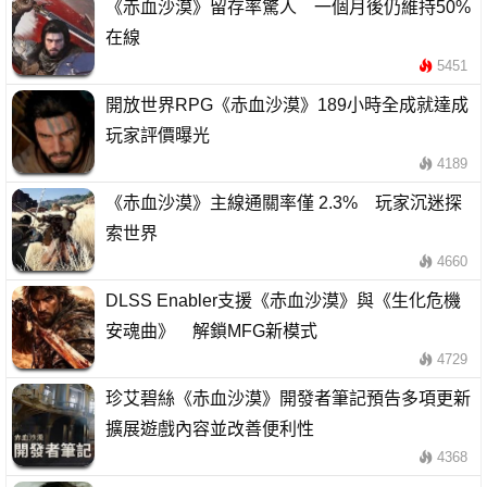
《赤血沙漠》留存率驚人 一個月後仍維持50%
在線
5451
開放世界RPG《赤血沙漠》189小時全成就達成
玩家評價曝光
4189
《赤血沙漠》主線通關率僅 2.3% 玩家沉迷探
索世界
4660
DLSS Enabler支援《赤血沙漠》與《生化危機
安魂曲》 解鎖MFG新模式
4729
珍艾碧絲《赤血沙漠》開發者筆記預告多項更新
擴展遊戲內容並改善便利性
4368