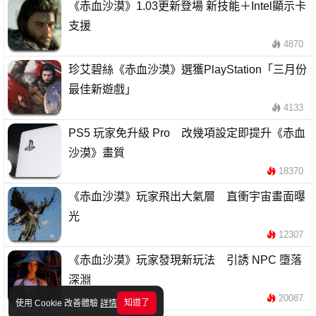
《赤血沙漠》1.03更新登場 新技能＋Intel顯示卡
支援
4870
珍艾碧絲《赤血沙漠》選獲PlayStation「三月份
最佳新遊戲」
4133
PS5 玩家免升級 Pro 改幾項設定即提升《赤血
沙漠》畫質
18370
《赤血沙漠》玩家飛出大氣層 直衝宇宙畫面曝
光
12307
《赤血沙漠》玩家發現新玩法 引誘 NPC 墮落
深淵
20087
知道了
使用 Cookie 改善體驗
詳情