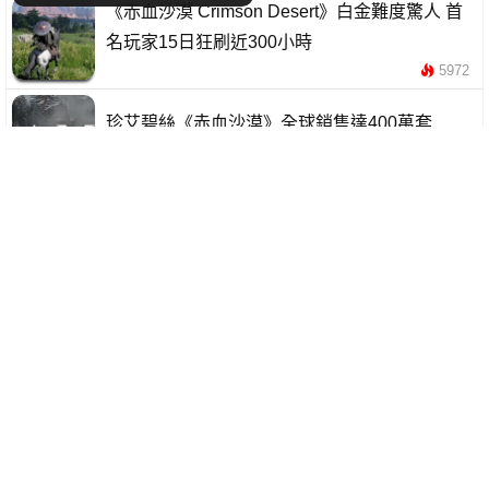
《赤血沙漠 Crimson Desert》白金難度驚人 首
名玩家15日狂刷近300小時
5972
珍艾碧絲《赤血沙漠》全球銷售達400萬套
3524
《赤血沙漠》更新後太易玩 玩家要求加入困難
模式
11815
Pearl Abyss 鬆口談《赤血沙漠》Switch 2 版
部分內容或需取捨
5350
《赤血沙漠》發售後才揭AI內容 玩家退款失敗
掀爭論
4993