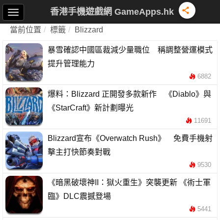
香港手機遊戲網 GameApps.hk
當前位置
標籤
Blizzard
暴雪確認中國區裁減少量職位 稱調整營運模式
提升管理能力
6882
爆料：Blizzard 正開發多款新作 《Diablo》與
《StarCraft》新計劃曝光
11691
Blizzard宣布《Overwatch Rush》 免費手機射
擊主打快節奏對戰
9530
《暗黑破壞神II：獄火重生》突襲更新 《術士軍
臨》DLC震撼登場
5441