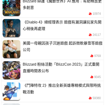
Blizzard 辯護《魔獸世界》AI 應用：有助釋放更
多創意
10974
《Diablo 4》總經理表示 遊戲有漏洞讓玩家先開
心稍後再處理
24117
美國一母親因孩子沉迷遊戲 起訴微軟暴雪等遊戲
公司
9769
Blizzard 粉絲活動「BlizzCon 2023」正式重開
直播時間表公布
9045
《鬥陣特攻 2》推出全新英雄專精模式與限時挑
戰活動
59380