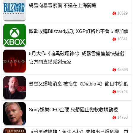
網易向暴雪索償 不過在上海開庭
10529
微軟收購Blizzard成功 XGP訂格也不會立即加價
10641
6月大作《暗黑破壞神4》成暴雪銷售最快遊戲
官方開直播感謝玩家
45893
暴雪又爆壞消息 被指在《Diablo 4》節目中造假
60746
Sony娛樂CEO企硬 只想阻止微軟收購動視
14753
《暗黑破壞神：永生不朽》未推出已爆危機 首