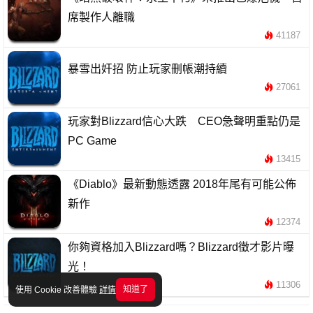
席製作人離職
41187
暴雪出奸招 防止玩家刪帳潮持續
27061
玩家對Blizzard信心大跌 CEO急聲明重點仍是
PC Game
13415
《Diablo》最新動態透露 2018年尾有可能公佈
新作
12374
你夠資格加入Blizzard嗎？Blizzard徵才影片曝
光！
11306
知道了
使用 Cookie 改善體驗
詳情