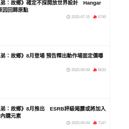
弟：故鄉》確定不採開放世界設計 Hangar
釋原因回歸原點
2025-07-15
6740
弟：故鄉》8月登場 預告釋出動作場面定價曝
2025-05-09
6633
弟：故鄉》8月推出 ESRB評級揭露或將加入
戲內購元素
2025-05-04
7147