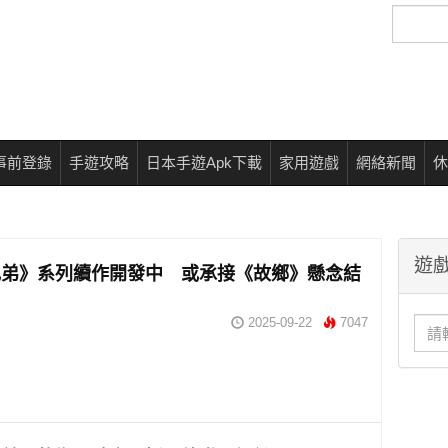
搜
尋
事前登錄
手遊攻略
日本手遊Apk下載
家用遊戲
網絡新聞
休
遊戲
兄弟》系列續作開發中 或承接《故鄉》懸念結
2025-09-22
7047