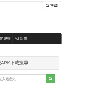
搜尋!
閒娛樂
A.I 新聞
APK下載搜尋