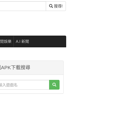
搜尋!
閒娛樂
A.I 新聞
APK下載搜尋