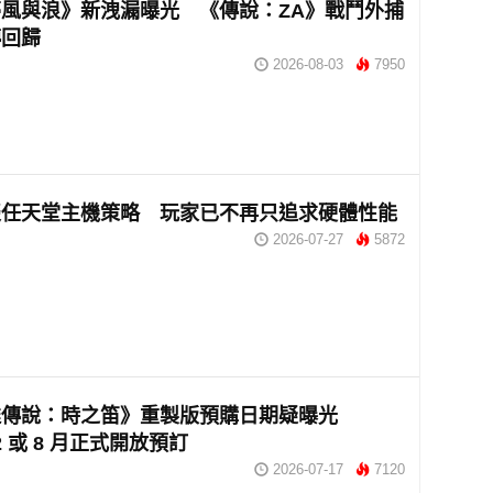
風與浪》新洩漏曝光 《傳說：ZA》戰鬥外捕
傳回歸
2026-08-03
7950
談任天堂主機策略 玩家已不再只追求硬體性能
2026-07-27
5872
達傳說：時之笛》重製版預購日期疑曝光
h 2 或 8 月正式開放預訂
2026-07-17
7120