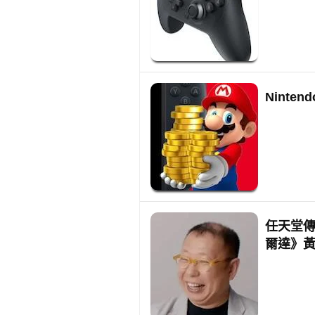
Ninte
任天堂
爾達》