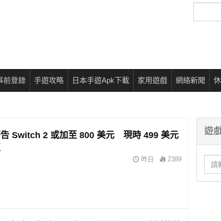
搜
尋
事前登錄
手遊攻略
日本手遊Apk下載
家用遊戲
網絡新聞
休
遊戲
 Switch 2 或加至 800 美元 現時 499 美元
值
昨日
2389