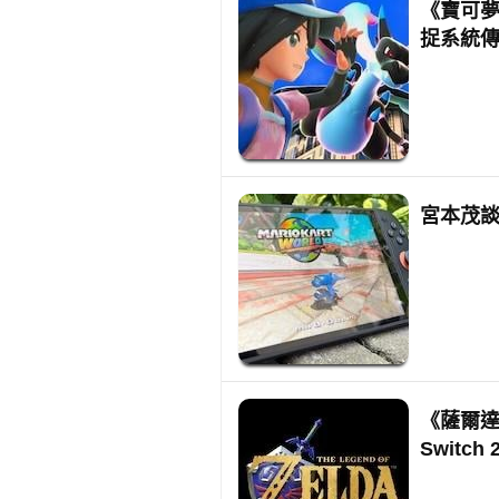
《寶可夢
捉系統
宮本茂
《薩爾
Switc