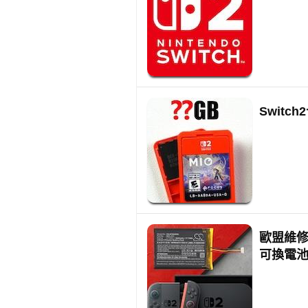
Swit
歐盟維修權
可換電