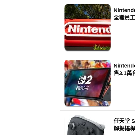
Ninte
全職員
Ninte
售3.1萬
任天堂 Sw
解揭搖