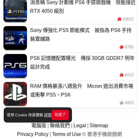
消息稱 Sony 計劃推 PS6 手提遊戲機 效能接近
RTX 4050 級別
33623
Sony 傳強化 PS5 節能模式 被指為 PS6 手持
裝置鋪路
6768
PS6 記憶體配置曝光 傳採 30GB GDDR7 明年
設計完成
8410
RAM 價格暴漲八週急升 Micron 退出消費市場
或衝擊 PS5、PS6
4953
知道了
使用 Cookie 改善體驗
詳情
電腦版
|
聯絡我們
|
Legal
|
Sitemap
Privacy Policy
|
Terms of Use
© 香港手機遊戲網