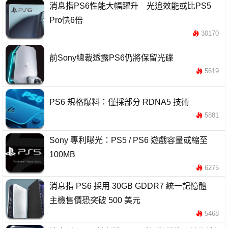
消息指PS6性能大幅躍升 光追效能或比PS5
Pro快6倍
30170
前Sony總裁透露PS6仍將保留光碟
5619
PS6 規格爆料：僅採部分 RDNA5 技術
5881
Sony 專利曝光：PS5 / PS6 遊戲容量或縮至
100MB
6275
消息指 PS6 採用 30GB GDDR7 統一記憶體
主機售價恐突破 500 美元
5468