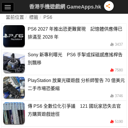
香港手機遊戲網 GameApps.hk
當前位置
標籤
PS6
PS6 2027 年推出恐更難實現 記憶體供應傳已
排滿至 2028 年
3437
Sony 新專利曝光 PS6 手掣或採磁感應搖桿告
別飄移
7580
PlayStation 放棄光碟遊戲 分析師警告 70 億美元
二手市場恐萎縮
3746
傳 PS6 全數位化引爭議 121 國玩家恐失去官
方購買遊戲途徑
5190