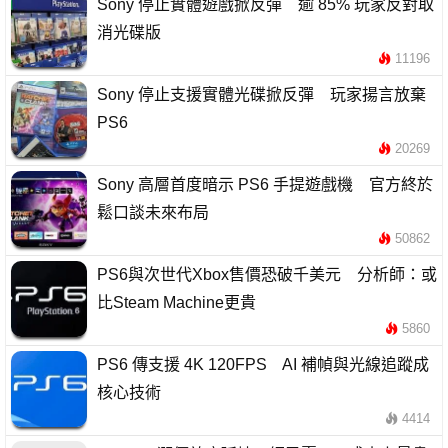
Sony 停止實體遊戲掀反彈 逾 85% 玩家反對取
消光碟版
11196
Sony 停止支援實體光碟掀反彈 玩家揚言放棄
PS6
20269
Sony 高層首度暗示 PS6 手提遊戲機 官方終於
鬆口談未來布局
50862
PS6與次世代Xbox售價恐破千美元 分析師：或
比Steam Machine更貴
5860
PS6 傳支援 4K 120FPS AI 補幀與光線追蹤成
核心技術
4414