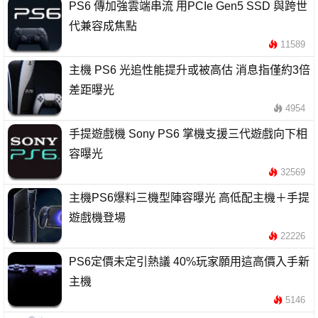
PS6 傳加強雲端串流 用PCIe Gen5 SSD 與跨世
代兼容成焦點
11589
主機 PS6 光追性能提升或被高估 消息指僅約3倍
差距曝光
4954
手提遊戲機 Sony PS6 掌機支援三代遊戲向下相
容曝光
32569
主機PS6爆料三機型陣容曝光 高低配主機＋手提
遊戲機登場
22226
PS6定價未定引熱議 40%玩家願用這高價入手新
主機
5146