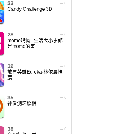
23
0
Candy Challenge 3D
28
0
momo購物 l 生活大小事都
是momo的事
32
0
放置英雄Eureka-林依晨推
薦
35
0
神盾測速照相
38
0