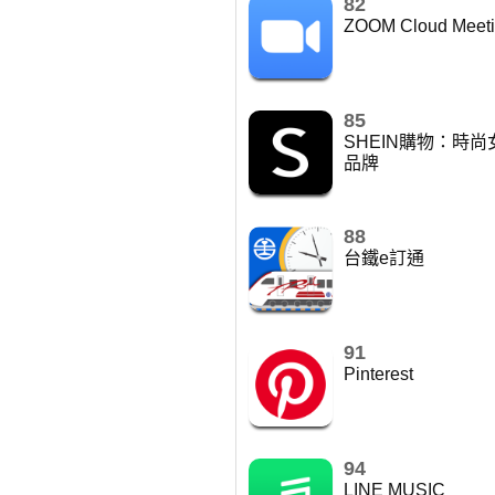
82
ZOOM Cloud Meet
85
SHEIN購物：時
品牌
88
台鐵e訂通
91
Pinterest
94
LINE MUSIC