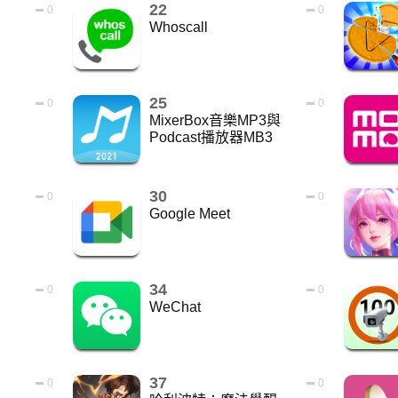
22
0
0
Whoscall
25
0
0
MixerBox音樂MP3與
Podcast播放器MB3
30
0
0
Google Meet
34
0
0
WeChat
37
0
0