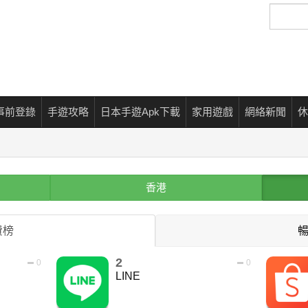
搜
尋
事前登錄
手遊攻略
日本手遊Apk下載
家用遊戲
網絡新聞
休
香港
費榜
2
0
0
LINE