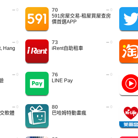
70
0
0
591房屋交易-租屋買屋查房
價首選APP
73
0
0
t, Hang
iRent自助租車
76
0
0
驗
LINE Pay
80
0
0
社交軟體
巴哈姆特動畫瘋