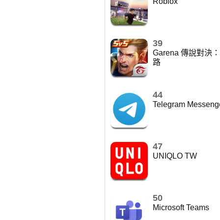
Roblox
39
Garena 傳說對決
路
44
Telegram Messeng
47
UNIQLO TW
50
Microsoft Teams