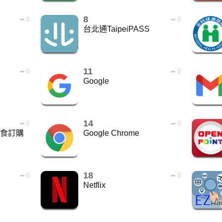
8
0
0
台北通TaipeiPASS
11
0
0
Google
14
0
0
上美食訂購
Google Chrome
18
0
0
Netflix