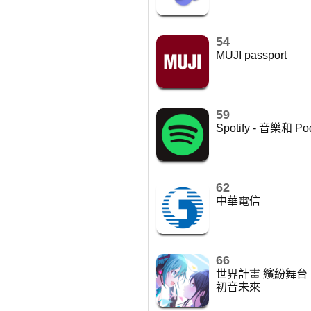
54
MUJI passport
59
Spotify - 音樂和 Po
62
中華電信
66
世界計畫 繽紛舞台！f
初音未來