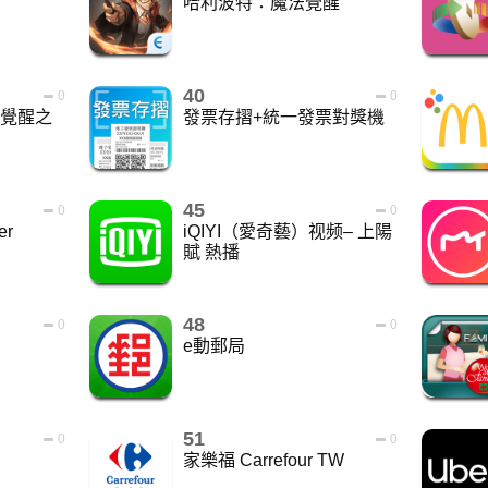
哈利波特：魔法覺醒
40
0
0
：覺醒之
發票存摺+統一發票對獎機
45
0
0
er
iQIYI（愛奇藝）视频– 上陽
賦 熱播
48
0
0
e動郵局
51
0
0
家樂福 Carrefour TW