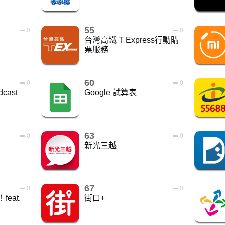
55
0
0
台灣高鐵 T Express行動購
票服務
60
0
0
dcast
Google 試算表
63
0
0
新光三越
67
0
0
eat.
街口+