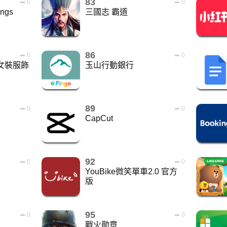
83
0
0
ings
三國志 霸道
86
0
0
尚女裝服飾
玉山行動銀行
89
0
0
CapCut
92
0
0
YouBike微笑單車2.0 官方
版
95
0
0
戰火勛章