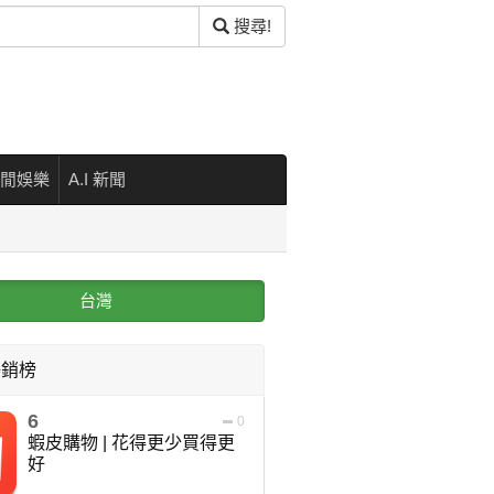
搜尋!
閒娛樂
A.I 新聞
台灣
暢銷榜
6
0
蝦皮購物 | 花得更少買得更
好